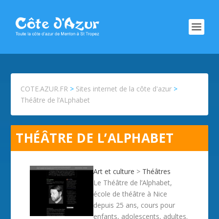
COTE.AZUR.FR
>
Sites internet de la côte d'azur
>
Théâtre de l’ALphabet
THÉÂTRE DE L’ALPHABET
Art et culture
>
Théâtres
Le Théâtre de l’Alphabet,
école de théâtre à Nice
depuis 25 ans, cours pour
enfants, adolescents, adultes.