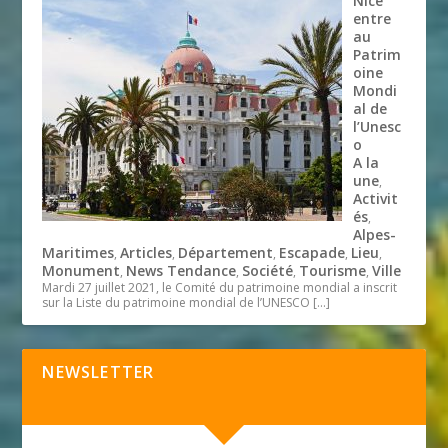
Nice
entre
au
Patrim
oine
Mondi
al de
l’Unesc
o
A la
une
,
Activit
és
,
Alpes-
Maritimes
Articles
Département
Escapade
Lieu
,
,
,
,
,
Monument
News Tendance
Société
Tourisme
Ville
,
,
,
,
Mardi 27 juillet 2021, le Comité du patrimoine mondial a inscrit
sur la Liste du patrimoine mondial de l’UNESCO
[…]
NEWSLETTER