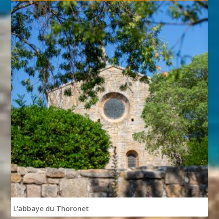
L'abbaye du Thoronet