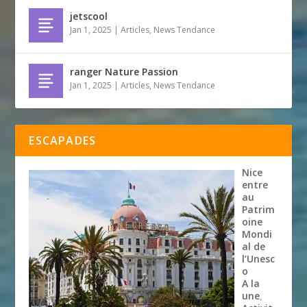
jetscool
Jan 1, 2025
|
Articles
,
News Tendance
ranger Nature Passion
Jan 1, 2025
|
Articles
,
News Tendance
ESCAPADES
Nice
entre
au
Patrim
oine
Mondi
al de
l’Unesc
o
A la
une
,