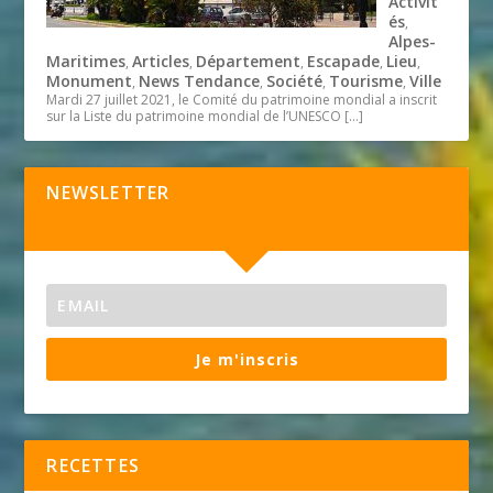
Activit
és
,
Alpes-
Maritimes
Articles
Département
Escapade
Lieu
,
,
,
,
,
Monument
News Tendance
Société
Tourisme
Ville
,
,
,
,
Mardi 27 juillet 2021, le Comité du patrimoine mondial a inscrit
sur la Liste du patrimoine mondial de l’UNESCO
[…]
NEWSLETTER
Je m'inscris
RECETTES