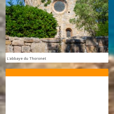
L'abbaye du Thoronet