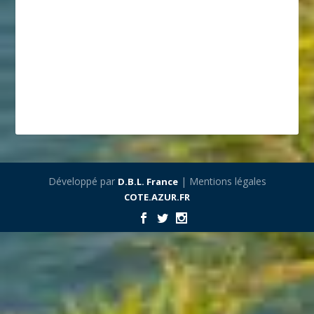
Développé par
| Mentions légales
D.B.L. France
COTE.AZUR.FR