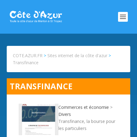
COTE.AZUR.FR
>
Sites internet de la côte d'azur
>
Transfinance
TRANSFINANCE
Commerces et économie
>
Divers
Transfinance, la bourse pour
les particuliers