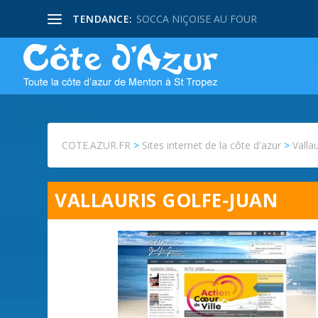
TENDANCE:
SOCCA NIÇOISE AU FOUR
COTE.AZUR.FR
>
Sites internet de la côte d'azur
>
Valla
VALLAURIS GOLFE-JUAN