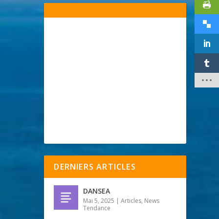
DERNIERS ARTICLES
DANSEA
Mai 5, 2025
|
Articles
,
News
Tendance