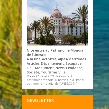
Nice entre au Patrimoine Mondial
de l’Unesco
A la une
Activités
Alpes-Maritimes
,
,
,
Articles
Département
Escapade
,
,
,
Lieu
Monument
News Tendance
,
,
,
Société
Tourisme
Ville
,
,
Mardi 27 juillet 2021, le Comité du
patrimoine mondial a inscrit sur la Liste du
patrimoine mondial de l’UNESCO
[…]
NEWSLETTER