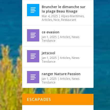
Bruncher le dimanche sur
la plage Beau Rivage
Mar 4, 2025
|
Alpes-Maritimes
,
Articles
,
Nice
,
Restaurant
ce evasion
Jan 1, 2025
|
Articles
,
News
Tendance
jetscool
Jan 1, 2025
|
Articles
,
News
Tendance
ranger Nature Passion
Jan 1, 2025
|
Articles
,
News
Tendance
ESCAPADES