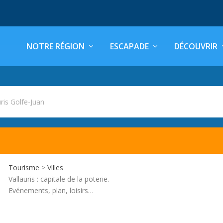
NOTRE RÉGION
ESCAPADE
DÉCOUVRIR
uris Golfe-Juan
Tourisme
>
Villes
Vallauris : capitale de la poterie.
Evénements, plan, loisirs…