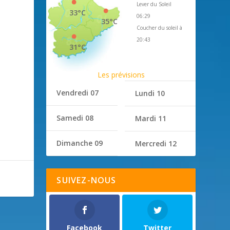
Lever du Soleil
33°C
06:29
35°C
Coucher du soleil à
20:43
31°C
Les prévisions
Vendredi 07
Lundi 10
Samedi 08
Mardi 11
Dimanche 09
Mercredi 12
SUIVEZ-NOUS
Facebook
Twitter