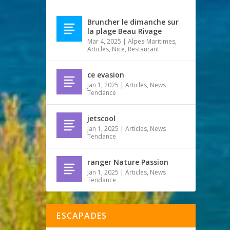
Bruncher le dimanche sur
la plage Beau Rivage
Mar 4, 2025
|
Alpes-Maritimes
,
Articles
,
Nice
,
Restaurant
ce evasion
Jan 1, 2025
|
Articles
,
News
Tendance
jetscool
Jan 1, 2025
|
Articles
,
News
Tendance
ranger Nature Passion
Jan 1, 2025
|
Articles
,
News
Tendance
ESCAPADES