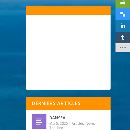
DERNIERS ARTICLES
DANSEA
Mai 5, 2025
|
Articles
,
News
Tendance