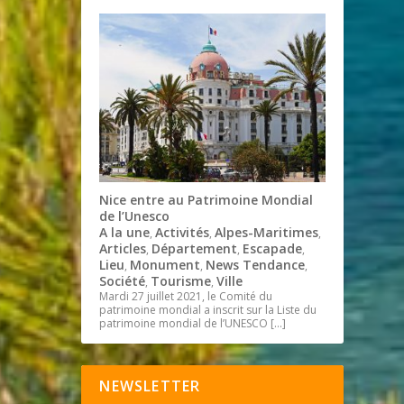
Nice entre au Patrimoine Mondial
de l’Unesco
A la une
Activités
Alpes-Maritimes
,
,
,
Articles
Département
Escapade
,
,
,
Lieu
Monument
News Tendance
,
,
,
Société
Tourisme
Ville
,
,
Mardi 27 juillet 2021, le Comité du
patrimoine mondial a inscrit sur la Liste du
patrimoine mondial de l’UNESCO
[…]
NEWSLETTER