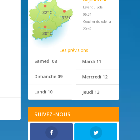
Lever du Soleil
32°C
06:31
33°C
Coucher du soleil à
20:42
30°C
Les prévisions
Samedi 08
Mardi 11
Dimanche 09
Mercredi 12
Lundi 10
Jeudi 13
SUIVEZ-NOUS