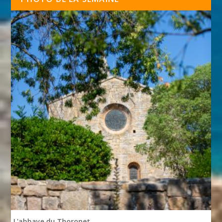
L'abbaye du Thoronet