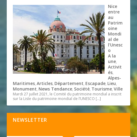
Nice
entre
au
Patrim
oine
Mondi
al de
l’Unesc
o
A la
une
,
Activit
és
,
Alpes-
Maritimes
Articles
Département
Escapade
Lieu
,
,
,
,
,
Monument
News Tendance
Société
Tourisme
Ville
,
,
,
,
Mardi 27 juillet 2021, le Comité du patrimoine mondial a inscrit
sur la Liste du patrimoine mondial de l’UNESCO
[…]
NEWSLETTER