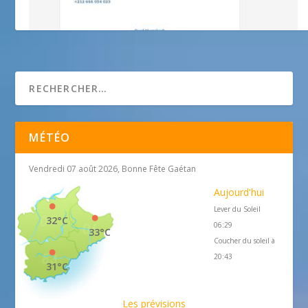
quad marrakech
MÉTÉO
Vendredi 07 août 2026, Bonne Fête Gaétan
Aujourd'hui
Lever du Soleil
32°C
06:29
33°C
Coucher du soleil à
20:43
31°C
Les prévisions