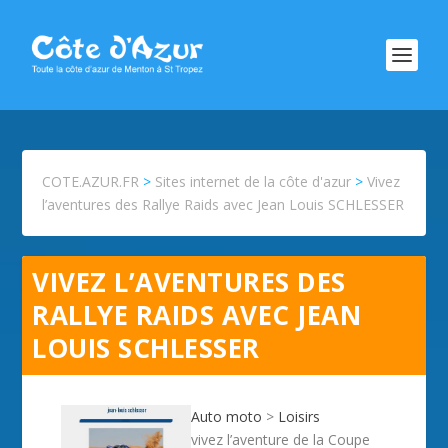
COTE.AZUR.FR
>
Sites internet de la côte d'azur
>
Vivez
l’aventures des Rallye Raids avec Jean Louis SCHLESSER
VIVEZ L’AVENTURES DES
RALLYE RAIDS AVEC JEAN
LOUIS SCHLESSER
Auto moto
>
Loisirs
vivez l’aventure de la Coupe