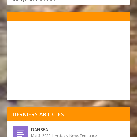
DERNIERS ARTICLES
DANSEA
Mai 5, 2025
|
Articles
,
News Tendance