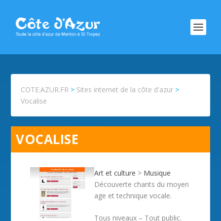
COTE.AZUR.FR
>
Sites internet de la côte d'azur
>
Vocalise
VOCALISE
Art et culture
>
Musique
Découverte chants du moyen
age et technique vocale.
Tous niveaux – Tout public.