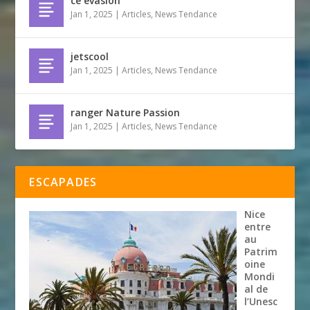
ce evasion
Jan 1, 2025
|
Articles
,
News Tendance
jetscool
Jan 1, 2025
|
Articles
,
News Tendance
ranger Nature Passion
Jan 1, 2025
|
Articles
,
News Tendance
ESCAPADES
Nice
entre
au
Patrim
oine
Mondi
al de
l’Unesc