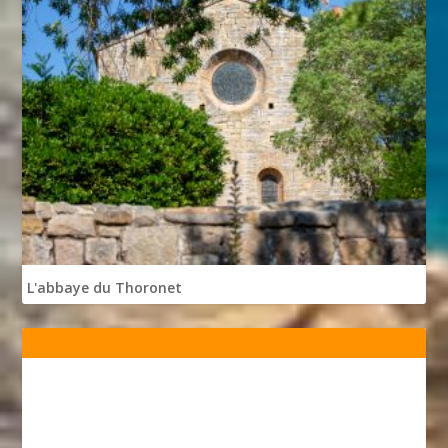
L'abbaye du Thoronet