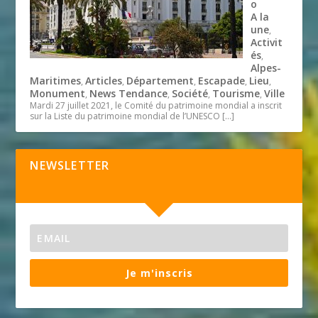
o
A la
une
,
Activit
és
,
Alpes-
Maritimes
Articles
Département
Escapade
Lieu
,
,
,
,
,
Monument
News Tendance
Société
Tourisme
Ville
,
,
,
,
Mardi 27 juillet 2021, le Comité du patrimoine mondial a inscrit
sur la Liste du patrimoine mondial de l’UNESCO
[…]
NEWSLETTER
Je m'inscris