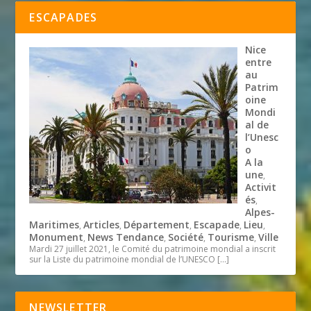
ESCAPADES
Nice
entre
au
Patrim
oine
Mondi
al de
l’Unesc
o
A la
une
,
Activit
és
,
Alpes-
Maritimes
Articles
Département
Escapade
Lieu
,
,
,
,
,
Monument
News Tendance
Société
Tourisme
Ville
,
,
,
,
Mardi 27 juillet 2021, le Comité du patrimoine mondial a inscrit
sur la Liste du patrimoine mondial de l’UNESCO
[…]
NEWSLETTER