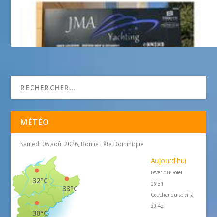
Jma Yachting – Yacht charter
MÉTÉO
Samedi 08 août 2026, Bonne Fête Dominique
Aujourd'hui
Lever du Soleil
32°C
06:31
33°C
Coucher du soleil à
20:42
30°C