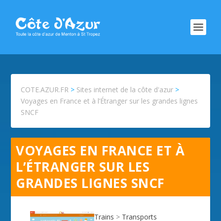
COTE.AZUR.FR
>
Sites internet de la côte d'azur
>
Voyages en France et à l’Étranger sur les grandes lignes
SNCF
VOYAGES EN FRANCE ET À
L’ÉTRANGER SUR LES
GRANDES LIGNES SNCF
Trains
>
Transports