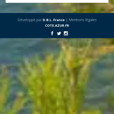
Développé par
| Mentions légales
D.B.L. France
COTE.AZUR.FR