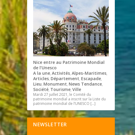
Nice entre au Patrimoine Mondial
de l’Unesco
A la une
Activités
Alpes-Maritimes
,
,
,
Articles
Département
Escapade
,
,
,
Lieu
Monument
News Tendance
,
,
,
Société
Tourisme
Ville
,
,
Mardi 27 juillet 2021, le Comité du
patrimoine mondial a inscrit sur la Liste du
patrimoine mondial de l’UNESCO
[…]
NEWSLETTER