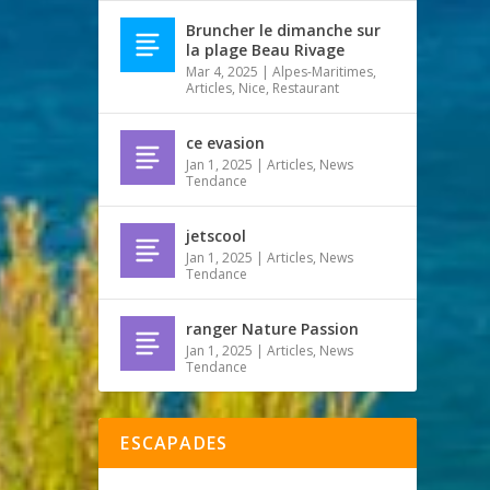
Bruncher le dimanche sur
la plage Beau Rivage
Mar 4, 2025
|
Alpes-Maritimes
,
Articles
,
Nice
,
Restaurant
ce evasion
Jan 1, 2025
|
Articles
,
News
Tendance
jetscool
Jan 1, 2025
|
Articles
,
News
Tendance
ranger Nature Passion
Jan 1, 2025
|
Articles
,
News
Tendance
ESCAPADES