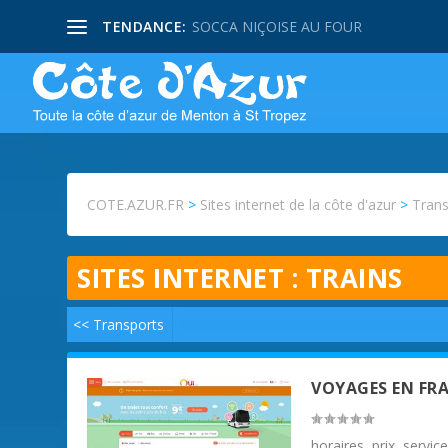
TENDANCE:
SOCCA NIÇOISE AU FOUR
COTE.AZUR.FR
>
Sites internet de la côte d'azur
>
Trans
SITES INTERNET :
TRAINS
<< Transports
VOYAGES EN FRA
horaires, prix, servic