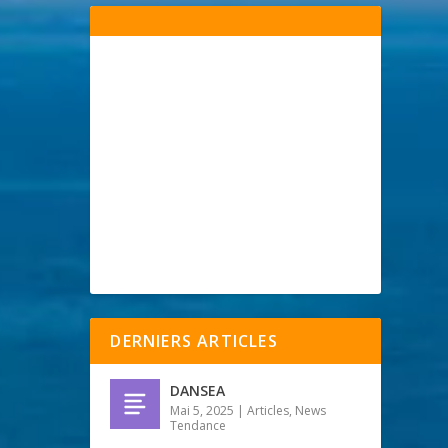
DERNIERS ARTICLES
DANSEA
Mai 5, 2025
|
Articles
,
News
Tendance