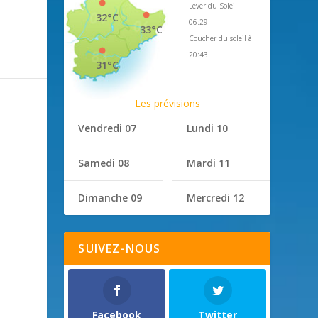
Lever du Soleil
32°C
06:29
33°C
Coucher du soleil à
20:43
31°C
Les prévisions
Vendredi 07
Lundi 10
Samedi 08
Mardi 11
Dimanche 09
Mercredi 12
SUIVEZ-NOUS
Facebook
Twitter