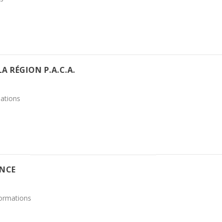
A RÉGION P.A.C.A.
mations
ENCE
nformations