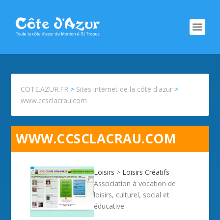
COTE.AZUR.FR
>
Sites internet de la côte d'azur
>
www.ccsclacrau.com
WWW.CCSCLACRAU.COM
Loisirs
>
Loisirs Créatifs
Association à vocation de
loisirs, culturel, social et
éducative