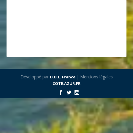
Développé par
| Mentions légales
D.B.L. France
COTE.AZUR.FR