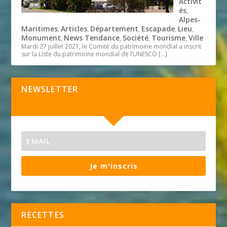
Activit
és
,
Alpes-
Maritimes
Articles
Département
Escapade
Lieu
,
,
,
,
,
Monument
News Tendance
Société
Tourisme
Ville
,
,
,
,
Mardi 27 juillet 2021, le Comité du patrimoine mondial a inscrit
sur la Liste du patrimoine mondial de l’UNESCO
[…]
NEWSLETTER
Je m'inscris
RECETTES