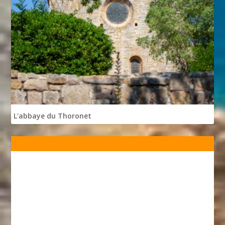
L'abbaye du Thoronet