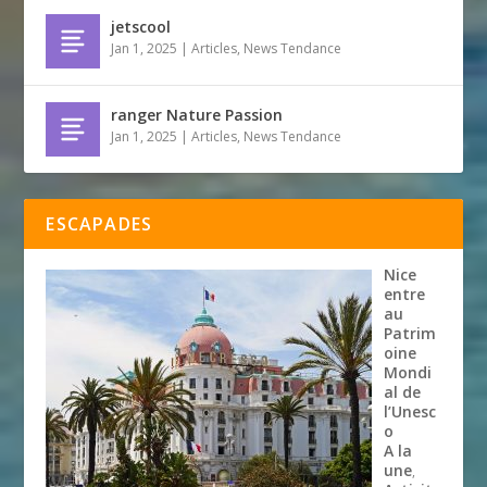
jetscool
Jan 1, 2025
|
Articles
,
News Tendance
ranger Nature Passion
Jan 1, 2025
|
Articles
,
News Tendance
ESCAPADES
Nice
entre
au
Patrim
oine
Mondi
al de
l’Unesc
o
A la
une
,