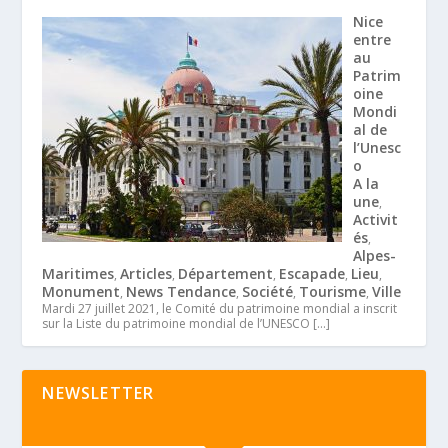
Nice
entre
au
Patrim
oine
Mondi
al de
l’Unesc
o
A la
une
,
Activit
és
,
Alpes-
Maritimes
Articles
Département
Escapade
Lieu
,
,
,
,
,
Monument
News Tendance
Société
Tourisme
Ville
,
,
,
,
Mardi 27 juillet 2021, le Comité du patrimoine mondial a inscrit
sur la Liste du patrimoine mondial de l’UNESCO
[…]
NEWSLETTER