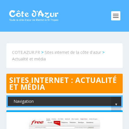
COTE.AZUR.FR
>
Sites internet de la côte d'azur
>
Actualité et média
SITES INTERNET :
ACTUALITÉ
ET MÉDIA
Navigation
▾