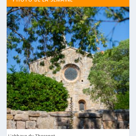
L'abbaye du Thoronet