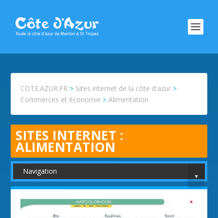
COTE.AZUR.FR
>
Sites internet de la côte d'azur
>
Commerces et économie
>
Alimentation
SITES INTERNET :
ALIMENTATION
Navigation
▾