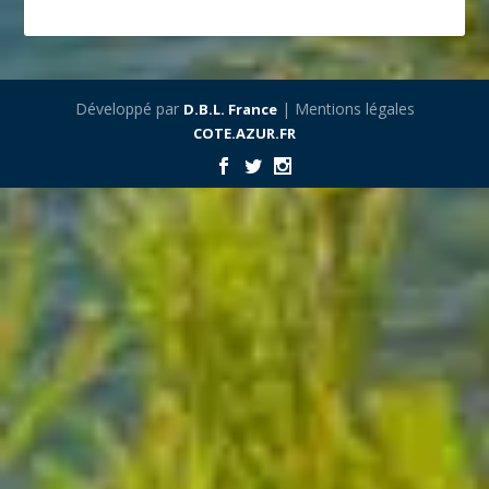
Développé par
| Mentions légales
D.B.L. France
COTE.AZUR.FR