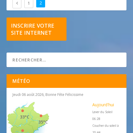
2
1
INSCRIRE VOTRE
SITE INTERNET
MÉTÉO
Jeudi 06 août 2026, Bonne Fête Félicissime
Aujourd'hui
Lever du Soleil
33°C
06:28
35°C
Coucher du soleil à
20:44