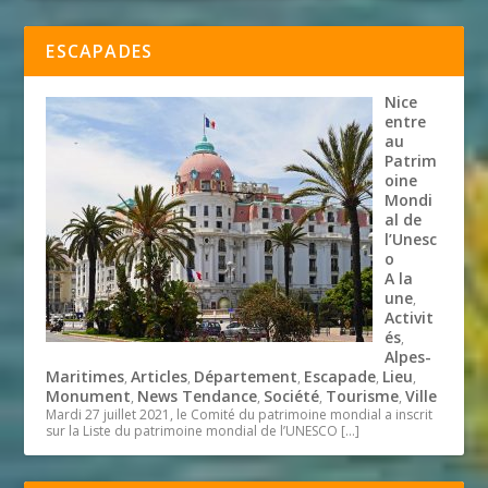
ESCAPADES
Nice
entre
au
Patrim
oine
Mondi
al de
l’Unesc
o
A la
une
,
Activit
és
,
Alpes-
Maritimes
Articles
Département
Escapade
Lieu
,
,
,
,
,
Monument
News Tendance
Société
Tourisme
Ville
,
,
,
,
Mardi 27 juillet 2021, le Comité du patrimoine mondial a inscrit
sur la Liste du patrimoine mondial de l’UNESCO
[…]