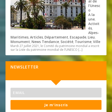
al de
l’Unesc
o
A la
une
,
Activit
és
,
Alpes-
Maritimes
Articles
Département
Escapade
Lieu
,
,
,
,
,
Monument
News Tendance
Société
Tourisme
Ville
,
,
,
,
Mardi 27 juillet 2021, le Comité du patrimoine mondial a inscrit
sur la Liste du patrimoine mondial de l’UNESCO
[…]
NEWSLETTER
Je m'inscris