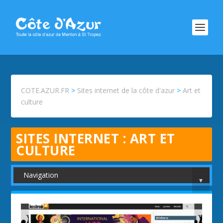
COTE.AZUR.FR
>
Sites internet de la côte d'azur
>
Art et
culture
SITES INTERNET :
ART ET
CULTURE
Navigation
▾