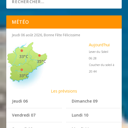
MÉTÉO
Jeudi 06 août 2026, Bonne Fête Félicissime
Aujourd'hui
Lever du Soleil
33°C
06:28
35°C
Coucher du soleil à
20:44
33°C
Les prévisions
Jeudi 06
Dimanche 09
Vendredi 07
Lundi 10