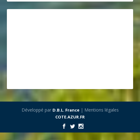
Développé par
| Mentions légales
D.B.L. France
COTE.AZUR.FR