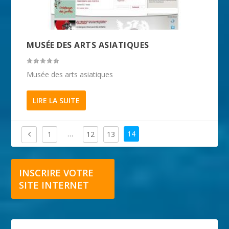
MUSÉE DES ARTS ASIATIQUES
Musée des arts asiatiques
LIRE LA SUITE
…
14
1
12
13
INSCRIRE VOTRE
SITE INTERNET