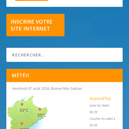
INSCRIRE VOTRE
SITE INTERNET
MÉTÉO
Vendredi 07 août 2026, Bonne Fête Gaétan
Aujourd'hui
Lever du Soleil
33°C
06:29
35°C
Coucher du soleil à
20:43