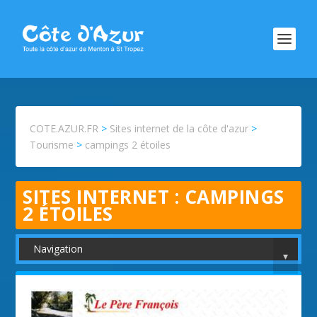
COTE.AZUR.FR
>
Sites internet de la côte d'azur
>
Tourisme
>
campings 2 étoiles
SITES INTERNET :
CAMPINGS
2 ÉTOILES
Navigation
▾