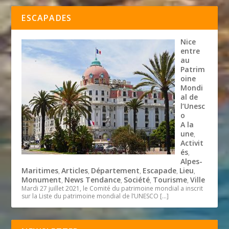
ESCAPADES
Nice
entre
au
Patrim
oine
Mondi
al de
l’Unesc
o
A la
une
,
Activit
és
,
Alpes-
Maritimes
Articles
Département
Escapade
Lieu
,
,
,
,
,
Monument
News Tendance
Société
Tourisme
Ville
,
,
,
,
Mardi 27 juillet 2021, le Comité du patrimoine mondial a inscrit
sur la Liste du patrimoine mondial de l’UNESCO
[…]