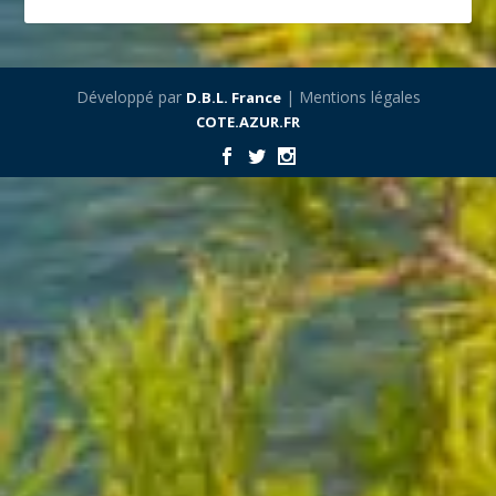
Développé par
| Mentions légales
D.B.L. France
COTE.AZUR.FR