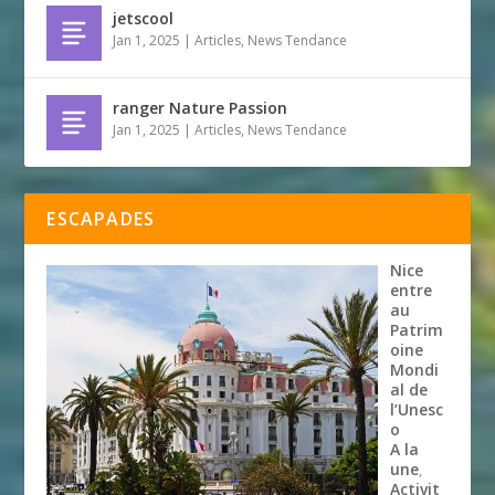
jetscool
Jan 1, 2025
|
Articles
,
News Tendance
ranger Nature Passion
Jan 1, 2025
|
Articles
,
News Tendance
ESCAPADES
Nice
entre
au
Patrim
oine
Mondi
al de
l’Unesc
o
A la
une
,
Activit