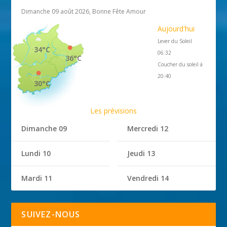
Dimanche 09 août 2026, Bonne Fête Amour
Aujourd'hui
Lever du Soleil
34°C
06:32
36°C
Coucher du soleil à
20:40
30°C
Les prévisions
Dimanche 09
Mercredi 12
Lundi 10
Jeudi 13
Mardi 11
Vendredi 14
SUIVEZ-NOUS