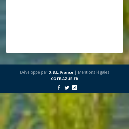
Développé par
| Mentions légales
D.B.L. France
COTE.AZUR.FR