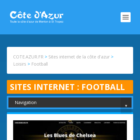
COTE.AZUR.FR
>
Sites internet de la côte d'azur
>
Loisirs
>
Football
SITES INTERNET :
FOOTBALL
Navigation
▾