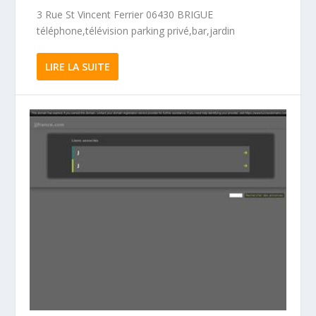
3 Rue St Vincent Ferrier 06430 BRIGUE
téléphone,télévision parking privé,bar,jardin
LIRE LA SUITE