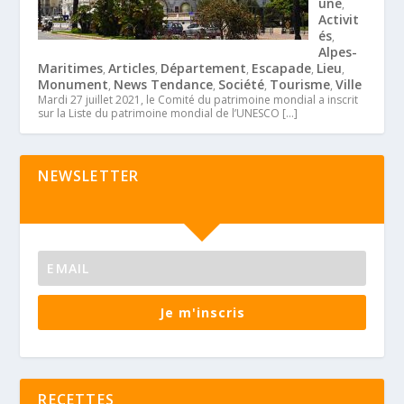
une
,
Activit
és
,
Alpes-
Maritimes
Articles
Département
Escapade
Lieu
,
,
,
,
,
Monument
News Tendance
Société
Tourisme
Ville
,
,
,
,
Mardi 27 juillet 2021, le Comité du patrimoine mondial a inscrit
sur la Liste du patrimoine mondial de l’UNESCO
[…]
NEWSLETTER
Je m'inscris
RECETTES