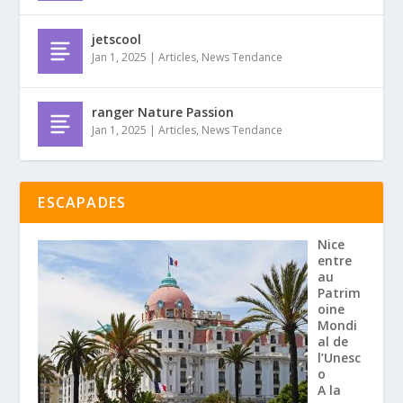
jetscool
Jan 1, 2025
|
Articles
,
News Tendance
ranger Nature Passion
Jan 1, 2025
|
Articles
,
News Tendance
ESCAPADES
Nice
entre
au
Patrim
oine
Mondi
al de
l’Unesc
o
A la