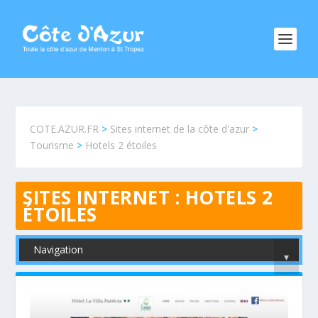
COTE.AZUR.FR
>
Sites internet de la côte d'azur
>
Tourisme
>
Hotels 2 étoiles
SITES INTERNET :
HOTELS 2
ÉTOILES
Navigation
▾