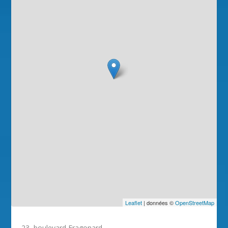
Leaflet
| données ©
OpenStreetMap
23, boulevard Fragonard