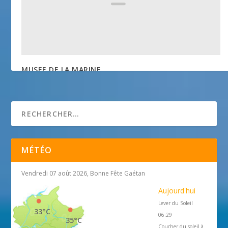
MUSEE DE LA MARINE
1 janvier 2018
MÉTÉO
Vendredi 07 août 2026, Bonne Fête Gaétan
Aujourd'hui
Lever du Soleil
33°C
06:29
35°C
Coucher du soleil à