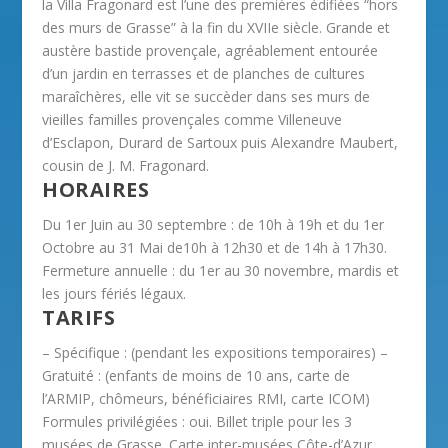
la Villa Fragonard est l’une des premières édifiées “hors
des murs de Grasse” à la fin du XVIIe siècle. Grande et
austère bastide provençale, agréablement entourée
d’un jardin en terrasses et de planches de cultures
maraîchères, elle vit se succèder dans ses murs de
vieilles familles provençales comme Villeneuve
d’Esclapon, Durard de Sartoux puis Alexandre Maubert,
cousin de J. M. Fragonard.
HORAIRES
Du 1er Juin au 30 septembre : de 10h à 19h et du 1er
Octobre au 31 Mai de10h à 12h30 et de 14h à 17h30.
Fermeture annuelle : du 1er au 30 novembre, mardis et
les jours fériés légaux.
TARIFS
– Spécifique : (pendant les expositions temporaires) –
Gratuité : (enfants de moins de 10 ans, carte de
l’ARMIP, chômeurs, bénéficiaires RMI, carte ICOM)
Formules privilégiées : oui. Billet triple pour les 3
musées de Grasse. Carte inter-musées Côte-d’Azur