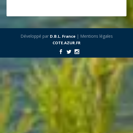
Développé par
| Mentions légales
D.B.L. France
COTE.AZUR.FR