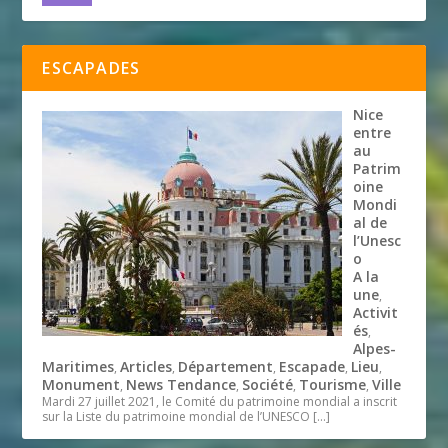
ESCAPADES
Nice
entre
au
Patrim
oine
Mondi
al de
l’Unesc
o
A la
une
,
Activit
és
,
Alpes-
Maritimes
Articles
Département
Escapade
Lieu
,
,
,
,
,
Monument
News Tendance
Société
Tourisme
Ville
,
,
,
,
Mardi 27 juillet 2021, le Comité du patrimoine mondial a inscrit
sur la Liste du patrimoine mondial de l’UNESCO
[…]