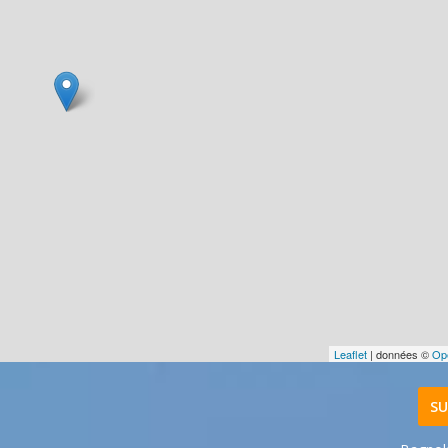
Leaflet
| données ©
Op
SU