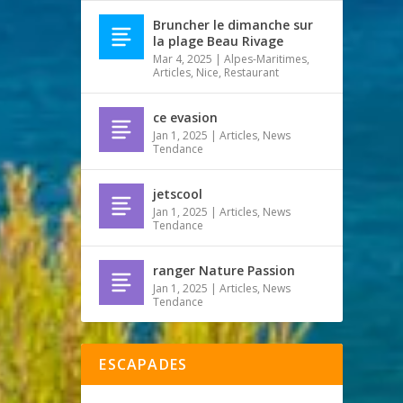
Bruncher le dimanche sur
la plage Beau Rivage
Mar 4, 2025
|
Alpes-Maritimes
,
Articles
,
Nice
,
Restaurant
ce evasion
Jan 1, 2025
|
Articles
,
News
Tendance
jetscool
Jan 1, 2025
|
Articles
,
News
Tendance
ranger Nature Passion
Jan 1, 2025
|
Articles
,
News
Tendance
ESCAPADES