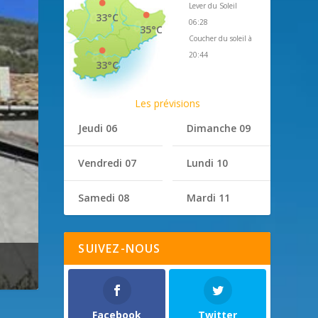
Lever du Soleil
33°C
06:28
35°C
Coucher du soleil à
20:44
33°C
Les prévisions
Jeudi 06
Dimanche 09
Vendredi 07
Lundi 10
Samedi 08
Mardi 11
SUIVEZ-NOUS
Facebook
Twitter