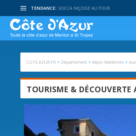
TENDANCE:
SOCCA NIÇOISE AU FOUR
COTE.AZUR.FR
>
Département
>
Alpes-Maritimes
>
Auv
TOURISME & DÉCOUVERTE