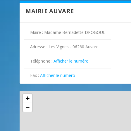
MAIRIE AUVARE
Maire : Madame Bernadette DROGOUL
Adresse : Les Vignes - 06260 Auvare
Téléphone :
Afficher le numéro

Fax :
Afficher le numéro

+
−
ILLUSTRATION AUVARE ( 2 )
ILLUSTRATION AUVARE ( 3 )
ILLUSTRATION AUVARE ( 4 )