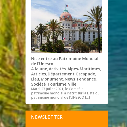
Nice entre au Patrimoine Mondial
de l’Unesco
A la une
Activités
Alpes-Maritimes
,
,
,
Articles
Département
Escapade
,
,
,
Lieu
Monument
News Tendance
,
,
,
Société
Tourisme
Ville
,
,
Mardi 27 juillet 2021, le Comité du
patrimoine mondial a inscrit sur la Liste du
patrimoine mondial de l’UNESCO
[…]
NEWSLETTER