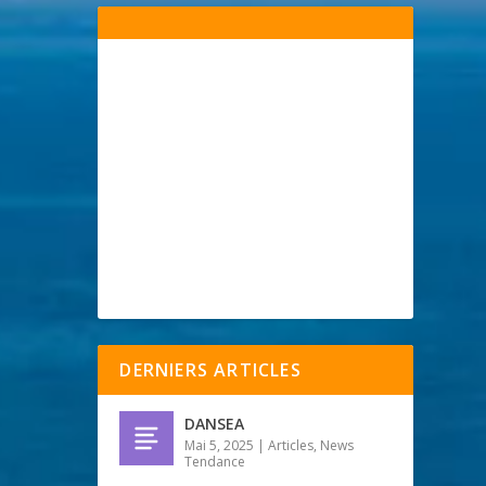
DERNIERS ARTICLES
DANSEA
Mai 5, 2025
|
Articles
,
News
Tendance