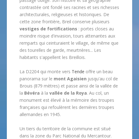
passage obligé. Son histoire et sa géographie
contrastée ont fondé ses racines et ses richesses
architecturales, religieuses et historiques. De
cette zone frontière, Breil conserve plusieurs
vestiges de fortifications
: portes closes au
moindre risque d'invasion, tours attenantes aux
remparts qui ceinturaient le village, de même que
des tourelles de garde, meurtrières... Les
habitants s'appellent les Breillois.
La D2204 qui monte vers
Tende
offre un beau
panorama sur le
mont Agaisien
jusqu'au col de
Brouis (879 mètres) et passe ainsi de la vallée de
la
Bévéra
à la
vallée de la Roya
. Au col, un
monument est élevé à la mémoire des troupes
françaises qui refoulèrent les dernières troupes
allemandes en 1945.
Un tiers du territoire de la commune est situé
dans la zone du Parc National du Mercantour.