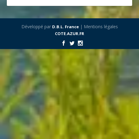
Développé par
| Mentions légales
D.B.L. France
COTE.AZUR.FR