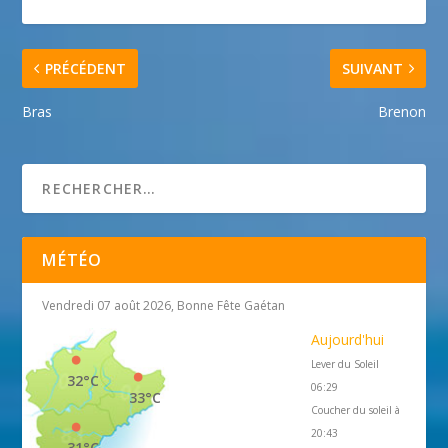
PRÉCÉDENT
SUIVANT
Bras
Brenon
MÉTÉO
Vendredi 07 août 2026, Bonne Fête Gaétan
Aujourd'hui
Lever du Soleil
32°C
06:29
33°C
Coucher du soleil à
20:43
31°C