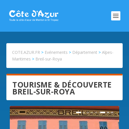
COTE.AZUR.FR
>
Evénements
>
Département
>
Alpes-
Maritimes
>
Breil-sur-Roya
TOURISME & DÉCOUVERTE
BREIL-SUR-ROYA