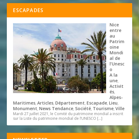
ESCAPADES
Nice
entre
au
Patrim
oine
Mondi
al de
l’Unesc
o
A la
une
,
Activit
és
,
Alpes-
Maritimes
Articles
Département
Escapade
Lieu
,
,
,
,
,
Monument
News Tendance
Société
Tourisme
Ville
,
,
,
,
Mardi 27 juillet 2021, le Comité du patrimoine mondial a inscrit
sur la Liste du patrimoine mondial de l’UNESCO
[…]