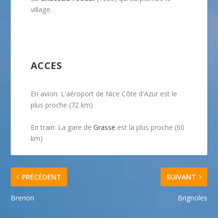
village.
ACCES
En avion: L'aéroport de Nice Côte d'Azur est le
plus proche (72 km)
En train: La gare de
Grasse
est la plus proche (60
km)
PRÉCÉDENT
SUIVANT
Brenon
Brignoles