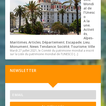
Mondi
al de
l’Unesc
o
A la
une
,
Activit
és
,
Alpes-
Maritimes
Articles
Département
Escapade
Lieu
,
,
,
,
,
Monument
News Tendance
Société
Tourisme
Ville
,
,
,
,
Mardi 27 juillet 2021, le Comité du patrimoine mondial a inscrit
sur la Liste du patrimoine mondial de l’UNESCO
[…]
NEWSLETTER