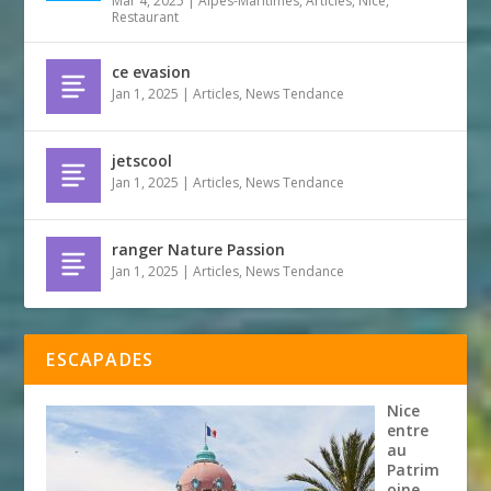
Mar 4, 2025
|
Alpes-Maritimes
,
Articles
,
Nice
,
Restaurant
ce evasion
Jan 1, 2025
|
Articles
,
News Tendance
jetscool
Jan 1, 2025
|
Articles
,
News Tendance
ranger Nature Passion
Jan 1, 2025
|
Articles
,
News Tendance
ESCAPADES
Nice
entre
au
Patrim
oine