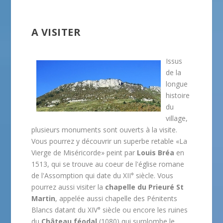
A VISITER
Issus
de la
longue
histoire
du
village,
plusieurs monuments sont ouverts à la visite.
Vous pourrez y découvrir un superbe retable «La
Vierge de Miséricorde» peint par
Louis Bréa
en
1513, qui se trouve au coeur de l'église romane
de l'Assomption qui date du XII° siècle. Vous
pourrez aussi visiter la
chapelle du Prieuré St
Martin
, appelée aussi chapelle des Pénitents
Blancs datant du XIV° siècle ou encore les ruines
du
Château féodal
(1080) qui surplombe le