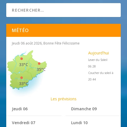
MÉTÉO
Jeudi 06 août 2026, Bonne Fête Félicissime
Aujourd'hui
Lever du Soleil
33°C
06:28
35°C
Coucher du soleil à
20:44
33°C
Les prévisions
Jeudi 06
Dimanche 09
Vendredi 07
Lundi 10