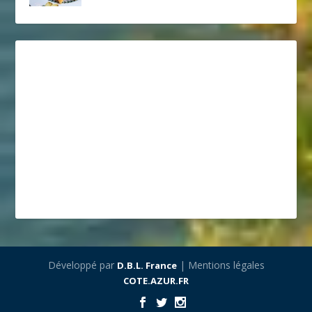
Développé par
| Mentions légales
D.B.L. France
COTE.AZUR.FR