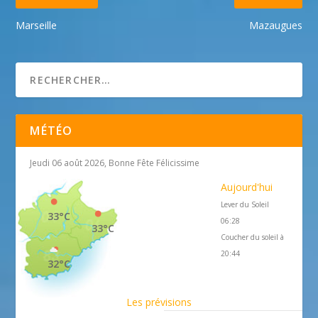
Marseille
Mazaugues
MÉTÉO
Jeudi 06 août 2026, Bonne Fête Félicissime
Aujourd'hui
Lever du Soleil
33°C
06:28
33°C
Coucher du soleil à
20:44
32°C
Les prévisions