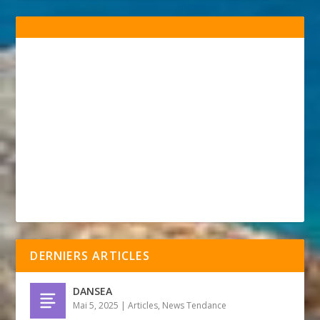
DERNIERS ARTICLES
DANSEA
Mai 5, 2025
|
Articles
,
News Tendance