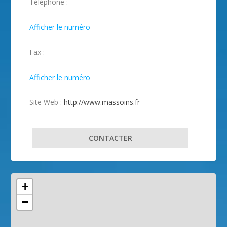
Téléphone :
ILLUSTRATION MASSOINS ( 2 )
ILLUSTRATION MASSOINS ( 3 )
ILLUSTRATION MASSOINS ( 4 )
ILLUSTRATION MASSOINS ( 5 )
ILLUSTRATION MASSOINS ( 6 )
ILLUSTRATION MASSOINS ( 7 )

Afficher le numéro
Fax :

Afficher le numéro
Site Web :
http://www.massoins.fr
CONTACTER
+
−