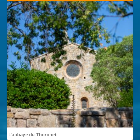
L'abbaye du Thoronet