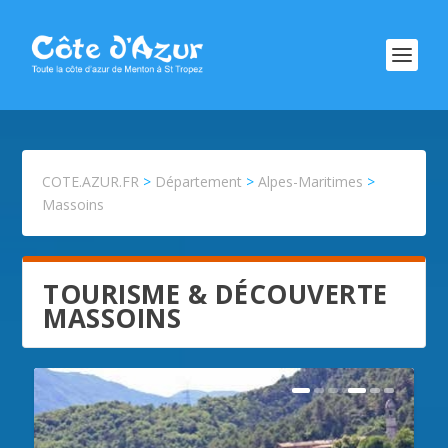
COTE.AZUR.FR
>
Département
>
Alpes-Maritimes
>
Massoins
TOURISME & DÉCOUVERTE
MASSOINS