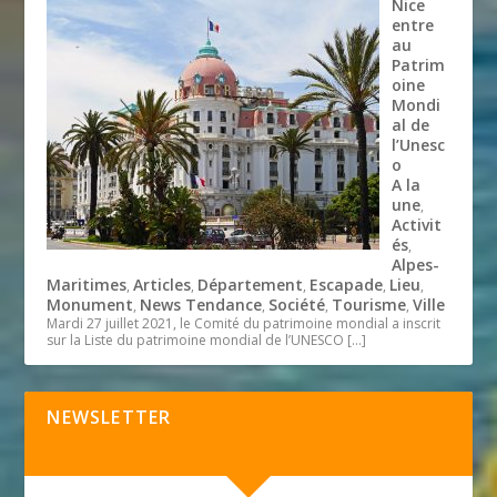
Nice
entre
au
Patrim
oine
Mondi
al de
l’Unesc
o
A la
une
,
Activit
és
,
Alpes-
Maritimes
Articles
Département
Escapade
Lieu
,
,
,
,
,
Monument
News Tendance
Société
Tourisme
Ville
,
,
,
,
Mardi 27 juillet 2021, le Comité du patrimoine mondial a inscrit
sur la Liste du patrimoine mondial de l’UNESCO
[…]
NEWSLETTER