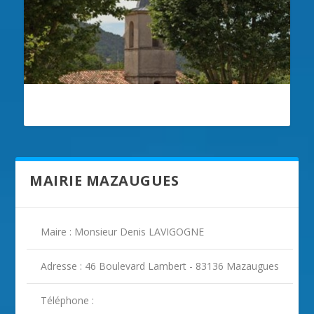
ILLUSTRATION MAZAUGUES
MAIRIE MAZAUGUES
Maire : Monsieur Denis LAVIGOGNE
Adresse : 46 Boulevard Lambert - 83136 Mazaugues
Téléphone :
ILLUSTRATION MAZAUGUES ( 2 )
ILLUSTRATION MAZAUGUES ( 3 )
ILLUSTRATION MAZAUGUES ( 4 )