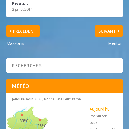
Pivau...
2 juillet 2014
PRÉCÉDENT
SUIVANT
Massoins
Menton
MÉTÉO
Jeudi 06 août 2026, Bonne Fête Félicissime
Aujourd'hui
Lever du Soleil
33°C
06:28
35°C