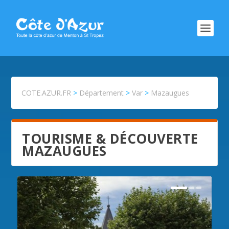
COTE.AZUR.FR
>
Département
>
Var
>
Mazaugues
TOURISME & DÉCOUVERTE
MAZAUGUES