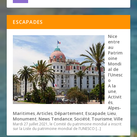
ESCAPADES
Nice
entre
au
Patrim
oine
Mondi
al de
l’Unesc
o
A la
une
,
Activit
és
,
Alpes-
Maritimes
Articles
Département
Escapade
Lieu
,
,
,
,
,
Monument
News Tendance
Société
Tourisme
Ville
,
,
,
,
Mardi 27 juillet 2021, le Comité du patrimoine mondial a inscrit
sur la Liste du patrimoine mondial de l’UNESCO
[…]