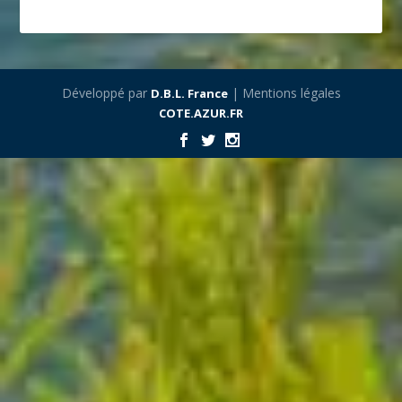
Développé par
| Mentions légales
D.B.L. France
COTE.AZUR.FR