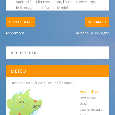
spécialités culinaires : le vin, l'huile d'olive vierge,
le fromage de chèvre et le miel...
PRÉCÉDENT
SUIVANT
Aspremont
Auribeau-sur-Siagne
MÉTÉO
Dimanche 09 août 2026, Bonne Fête Amour
Aujourd'hui
Lever du Soleil
34°C
06:32
36°C
Coucher du soleil à