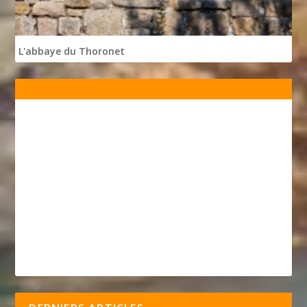
L'abbaye du Thoronet