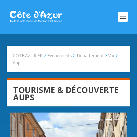
COTE.AZUR.FR
>
Evénements
>
Département
>
Var
>
Aups
TOURISME & DÉCOUVERTE
AUPS