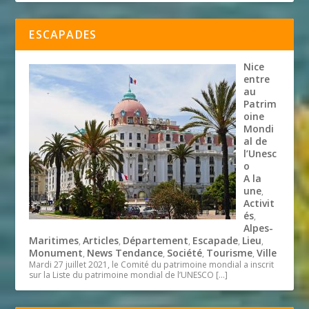
ESCAPADES
Nice
entre
au
Patrim
oine
Mondi
al de
l’Unesc
o
A la
une
,
Activit
és
,
Alpes-
Maritimes
Articles
Département
Escapade
Lieu
,
,
,
,
,
Monument
News Tendance
Société
Tourisme
Ville
,
,
,
,
Mardi 27 juillet 2021, le Comité du patrimoine mondial a inscrit
sur la Liste du patrimoine mondial de l’UNESCO
[…]