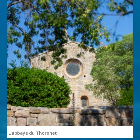
L'abbaye du Thoronet