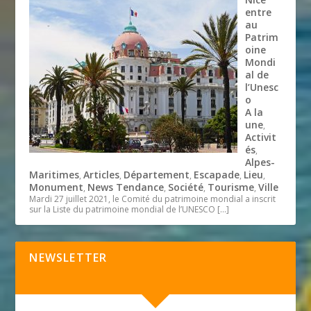
entre
au
Patrim
oine
Mondi
al de
l’Unesc
o
A la
une
,
Activit
és
,
Alpes-
Maritimes
Articles
Département
Escapade
Lieu
,
,
,
,
,
Monument
News Tendance
Société
Tourisme
Ville
,
,
,
,
Mardi 27 juillet 2021, le Comité du patrimoine mondial a inscrit
sur la Liste du patrimoine mondial de l’UNESCO
[…]
NEWSLETTER