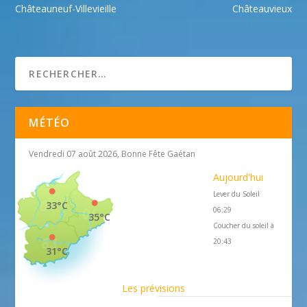
Châteauneuf-Villevieille
Châteauvieux
MÉTÉO
Vendredi 07 août 2026, Bonne Fête Gaétan
Aujourd'hui
Lever du Soleil
33°C
06:29
35°C
Coucher du soleil à
20:43
31°C
Les prévisions