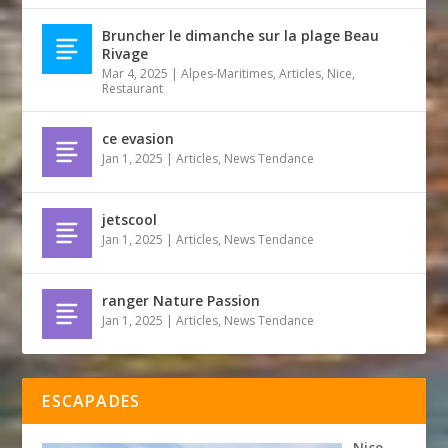
Bruncher le dimanche sur la plage Beau
Rivage
Mar 4, 2025
|
Alpes-Maritimes
,
Articles
,
Nice
,
Restaurant
ce evasion
Jan 1, 2025
|
Articles
,
News Tendance
jetscool
Jan 1, 2025
|
Articles
,
News Tendance
ranger Nature Passion
Jan 1, 2025
|
Articles
,
News Tendance
ESCAPADES
Nice