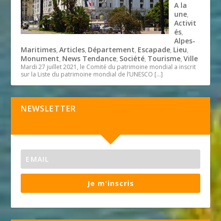
A la
une
,
Activit
és
,
Alpes-
Maritimes
Articles
Département
Escapade
Lieu
,
,
,
,
,
Monument
News Tendance
Société
Tourisme
Ville
,
,
,
,
Mardi 27 juillet 2021, le Comité du patrimoine mondial a inscrit
sur la Liste du patrimoine mondial de l’UNESCO
[…]
NEWSLETTER
Je m'inscris