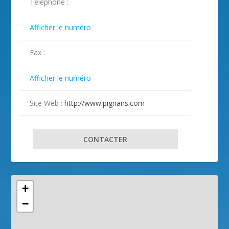
Téléphone :
ILLUSTRATION PIGNANS ( 2 )
ILLUSTRATION PIGNANS ( 3 )
ILLUSTRATION PIGNANS ( 4 )
ILLUSTRATION PIGNANS ( 5 )
ILLUSTRATION PIGNANS ( 6 )

Afficher le numéro
Fax :

Afficher le numéro
Site Web :
http://www.pignans.com
CONTACTER
+
−