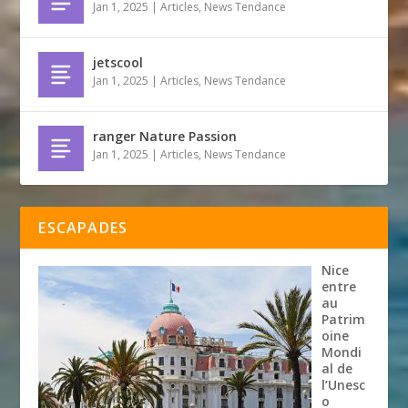
Jan 1, 2025
|
Articles
,
News Tendance
jetscool
Jan 1, 2025
|
Articles
,
News Tendance
ranger Nature Passion
Jan 1, 2025
|
Articles
,
News Tendance
ESCAPADES
Nice
entre
au
Patrim
oine
Mondi
al de
l’Unesc
o