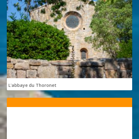
L'abbaye du Thoronet