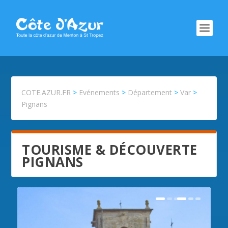
COTE.AZUR.FR
>
Evénements
>
Département
>
Var
>
Pignans
TOURISME & DÉCOUVERTE
PIGNANS