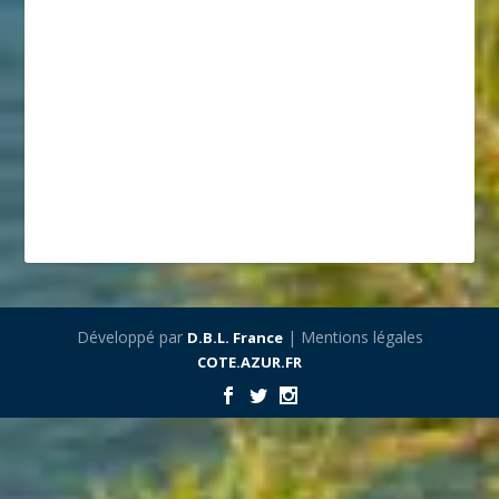
Développé par
| Mentions légales
D.B.L. France
COTE.AZUR.FR