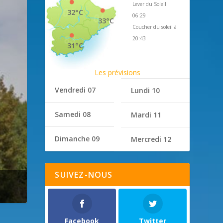
Lever du Soleil
32°C
06:29
33°C
Coucher du soleil à
20:43
31°C
Les prévisions
Vendredi 07
Lundi 10
Samedi 08
Mardi 11
Dimanche 09
Mercredi 12
SUIVEZ-NOUS
Facebook
Twitter