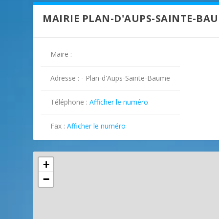
MAIRIE PLAN-D'AUPS-SAINTE-BA
Maire :
Adresse : - Plan-d'Aups-Sainte-Baume
Téléphone :
Afficher le numéro

Fax :
Afficher le numéro

+
−
ILLUSTRATION PLAN-D'AUPS-SAINT
ILLUSTRATION PLAN-D'AUPS-SAINT
ILLUSTRATION PLAN-D'AUPS-SAINT
ILLUSTRATION PLAN-D'AUPS-SAINT
ILLUSTRATION PLAN-D'AUPS-SAINT
ILLUSTRATION PLAN-D'AUPS-SAINT