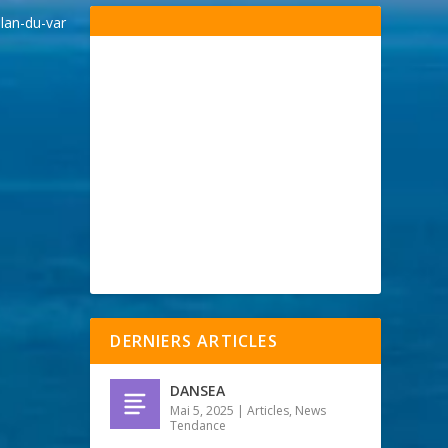
lan-du-var
DERNIERS ARTICLES
DANSEA
Mai 5, 2025
|
Articles
,
News
Tendance