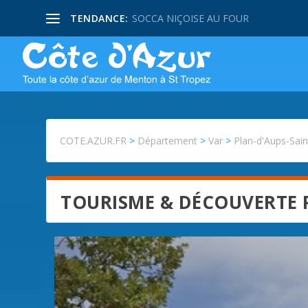
TENDANCE:
SOCCA NIÇOISE AU FOUR
COTE.AZUR.FR
>
Département
>
Var
>
Plan-d'Aups-Sa
TOURISME & DÉCOUVERTE 