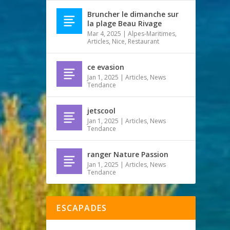
Bruncher le dimanche sur
la plage Beau Rivage
Mar 4, 2025
|
Alpes-Maritimes
,
Articles
,
Nice
,
Restaurant
ce evasion
Jan 1, 2025
|
Articles
,
News
Tendance
jetscool
Jan 1, 2025
|
Articles
,
News
Tendance
ranger Nature Passion
Jan 1, 2025
|
Articles
,
News
Tendance
ESCAPADES