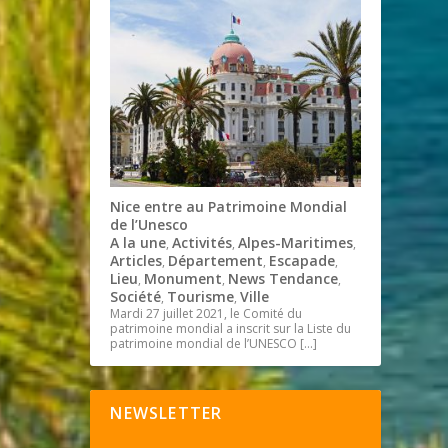
Nice entre au Patrimoine Mondial
de l’Unesco
A la une
Activités
Alpes-Maritimes
,
,
,
Articles
Département
Escapade
,
,
,
Lieu
Monument
News Tendance
,
,
,
Société
Tourisme
Ville
,
,
Mardi 27 juillet 2021, le Comité du
patrimoine mondial a inscrit sur la Liste du
patrimoine mondial de l’UNESCO
[…]
NEWSLETTER