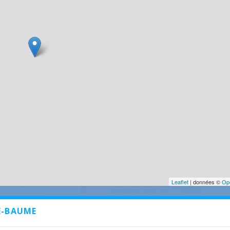
Leaflet
| données ©
Op
E-BAUME