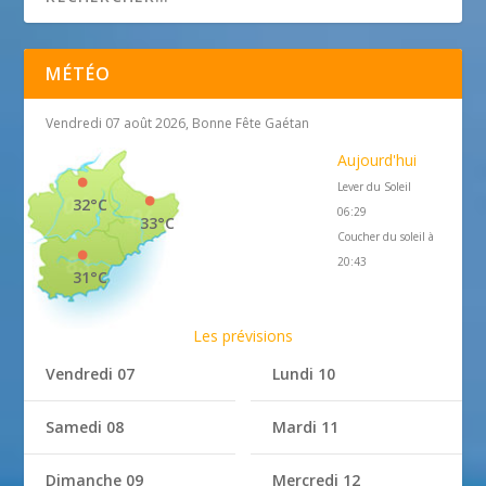
MÉTÉO
Vendredi 07 août 2026, Bonne Fête Gaétan
Aujourd'hui
Lever du Soleil
32°C
06:29
33°C
Coucher du soleil à
20:43
31°C
Les prévisions
Vendredi 07
Lundi 10
Samedi 08
Mardi 11
Dimanche 09
Mercredi 12