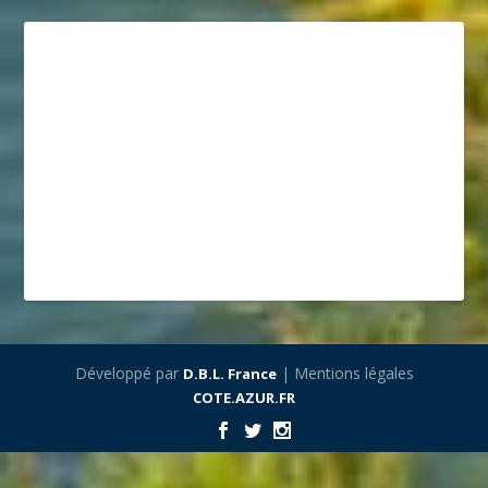
Développé par
| Mentions légales
D.B.L. France
COTE.AZUR.FR