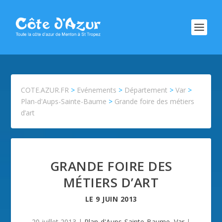
COTE.AZUR.FR
>
Evénements
>
Département
>
Var
>
Plan-d'Aups-Sainte-Baume
>
Grande foire des métiers
d’art
GRANDE FOIRE DES
MÉTIERS D’ART
LE
9 JUIN 2013
20 juillet 2013
|
Plan-d'Aups-Sainte-Baume
,
Var
|