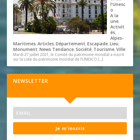
l’Unesc
o
A la
une
,
Activit
és
,
Alpes-
Maritimes
Articles
Département
Escapade
Lieu
,
,
,
,
,
Monument
News Tendance
Société
Tourisme
Ville
,
,
,
,
Mardi 27 juillet 2021, le Comité du patrimoine mondial a inscrit
sur la Liste du patrimoine mondial de l’UNESCO
[…]
NEWSLETTER
Je m'inscris