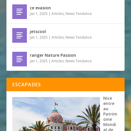
ce evasion
Jan 1, 2025
|
Articles
,
News Tendance
jetscool
Jan 1, 2025
|
Articles
,
News Tendance
ranger Nature Passion
Jan 1, 2025
|
Articles
,
News Tendance
ESCAPADES
Nice
entre
au
Patrim
oine
Mondi
al de