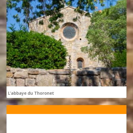
L'abbaye du Thoronet