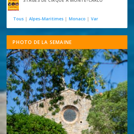
STAGES DE CIRQUE À MONTE-CARLO
Tous
|
Alpes-Maritimes
|
Monaco
|
Var
PHOTO DE LA SEMAINE