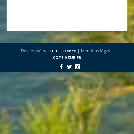
Développé par
| Mentions légales
D.B.L. France
COTE.AZUR.FR