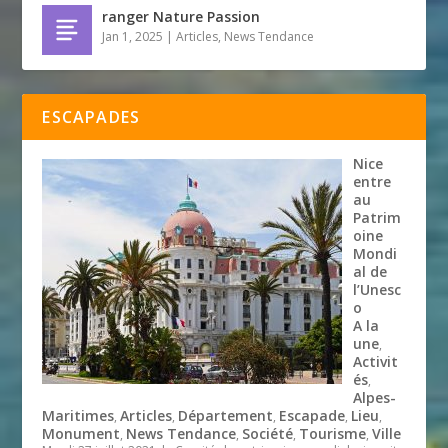
ranger Nature Passion
Jan 1, 2025
|
Articles
,
News Tendance
ESCAPADES
Nice
entre
au
Patrim
oine
Mondi
al de
l’Unesc
o
A la
une
,
Activit
és
,
Alpes-
Maritimes
Articles
Département
Escapade
Lieu
,
,
,
,
,
Monument
News Tendance
Société
Tourisme
Ville
,
,
,
,