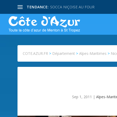
TENDANCE:
SOCCA NIÇOISE AU FOUR
COTE.AZUR.FR
>
Département
>
Alpes-Maritimes
>
Nic
Sep 1, 2011
|
Alpes-Marit