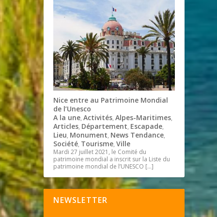
Nice entre au Patrimoine Mondial
de l’Unesco
A la une
Activités
Alpes-Maritimes
,
,
,
Articles
Département
Escapade
,
,
,
Lieu
Monument
News Tendance
,
,
,
Société
Tourisme
Ville
,
,
Mardi 27 juillet 2021, le Comité du
patrimoine mondial a inscrit sur la Liste du
patrimoine mondial de l’UNESCO
[…]
NEWSLETTER