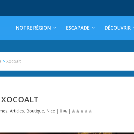
NOTRE RÉGION
ESCAPADE
DÉCOUVRIR
e
>
Xocoalt
XOCOALT
imes
,
Articles
,
Boutique
,
Nice
|
0
|