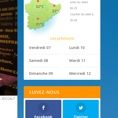
Lever du Soleil
32°C
06:29
33°C
Coucher du soleil à
20:43
31°C
Les prévisions
Vendredi 07
Lundi 10
Samedi 08
Mardi 11
Dimanche 09
Mercredi 12
SUIVEZ-NOUS
 : XOCOALT
Facebook
Twitter