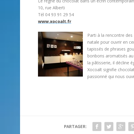
Le règne du chocolat dans un écrin contemporai
10, rue Alberti
Tél 04 93 91 29 54
www.xocoalt.fr
Parti à la rencontre des
natale pour ouvrir en c
tapissés de phrases gou
bonbons aromatisés au th
la pâtisserie, il déclin
Xocoalt signifie chocola
passionné qui nous ouv
PARTAGER: