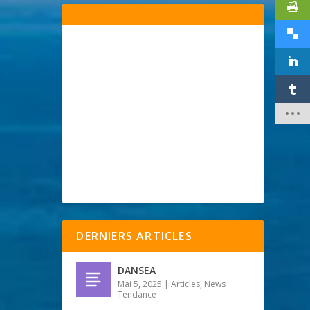
DERNIERS ARTICLES
DANSEA
Mai 5, 2025
|
Articles
,
News
Tendance