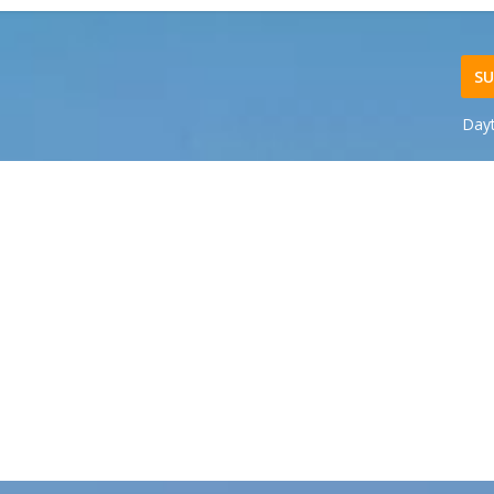
SU
Day