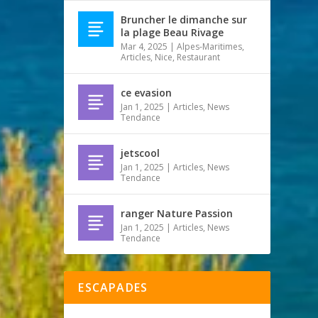
Bruncher le dimanche sur
la plage Beau Rivage
Mar 4, 2025
|
Alpes-Maritimes
,
Articles
,
Nice
,
Restaurant
ce evasion
Jan 1, 2025
|
Articles
,
News
Tendance
jetscool
Jan 1, 2025
|
Articles
,
News
Tendance
ranger Nature Passion
Jan 1, 2025
|
Articles
,
News
Tendance
ESCAPADES