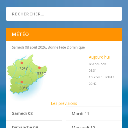
1 janvier 2018
MÉTÉO
Samedi 08 août 2026, Bonne Fête Dominique
Aujourd'hui
Lever du Soleil
32°C
06:31
33°C
Coucher du soleil à
20:42
30°C
Les prévisions
Samedi 08
Mardi 11
Dimanche 09
Mercredi 12