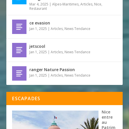
Mar 4, 2025
|
Alpes-Maritimes
,
Articles
,
Nice
,
Restaurant
ce evasion
Jan 1, 2025
|
Articles
,
News Tendance
jetscool
Jan 1, 2025
|
Articles
,
News Tendance
ranger Nature Passion
Jan 1, 2025
|
Articles
,
News Tendance
ESCAPADES
Nice
entre
au
Patrim