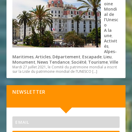
oine
Mondi
al de
l’Unesc
o
A la
une
,
Activit
és
,
Alpes-
Maritimes
Articles
Département
Escapade
Lieu
,
,
,
,
,
Monument
News Tendance
Société
Tourisme
Ville
,
,
,
,
Mardi 27 juillet 2021, le Comité du patrimoine mondial a inscrit
sur la Liste du patrimoine mondial de l’UNESCO
[…]
NEWSLETTER