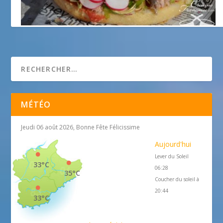
le pan bagnat
19 mars 2018
MÉTÉO
Jeudi 06 août 2026, Bonne Fête Félicissime
Aujourd'hui
Lever du Soleil
33°C
06:28
35°C
Coucher du soleil à
20:44
33°C