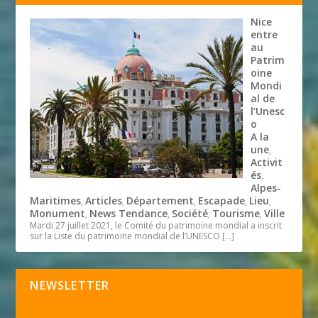
Nice
entre
au
Patrim
oine
Mondi
al de
l’Unesc
o
A la
une
,
Activit
és
,
Alpes-
Maritimes
Articles
Département
Escapade
Lieu
,
,
,
,
,
Monument
News Tendance
Société
Tourisme
Ville
,
,
,
,
Mardi 27 juillet 2021, le Comité du patrimoine mondial a inscrit
sur la Liste du patrimoine mondial de l’UNESCO
[…]
NEWSLETTER