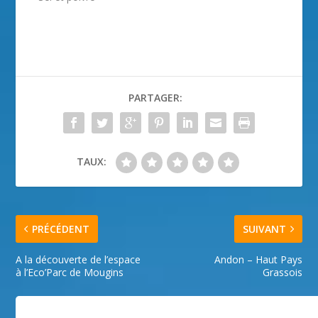
PARTAGER:
TAUX:
PRÉCÉDENT
SUIVANT
A la découverte de l’espace
Andon – Haut Pays
à l’Eco’Parc de Mougins
Grassois