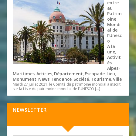
entre
au
Patrim
oine
Mondi
al de
l’Unesc
o
A la
une
,
Activit
és
,
Alpes-
Maritimes
Articles
Département
Escapade
Lieu
,
,
,
,
,
Monument
News Tendance
Société
Tourisme
Ville
,
,
,
,
Mardi 27 juillet 2021, le Comité du patrimoine mondial a inscrit
sur la Liste du patrimoine mondial de l’UNESCO
[…]
NEWSLETTER