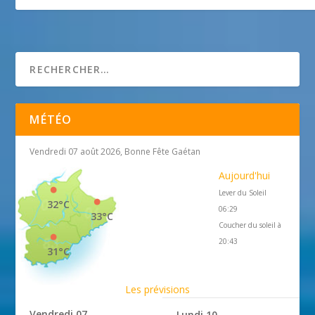
Musée de la photographie André Villers
1 janvier 2018
MÉTÉO
Vendredi 07 août 2026, Bonne Fête Gaétan
Aujourd'hui
Lever du Soleil
32°C
06:29
33°C
Coucher du soleil à
20:43
31°C
Les prévisions
Vendredi 07
Lundi 10