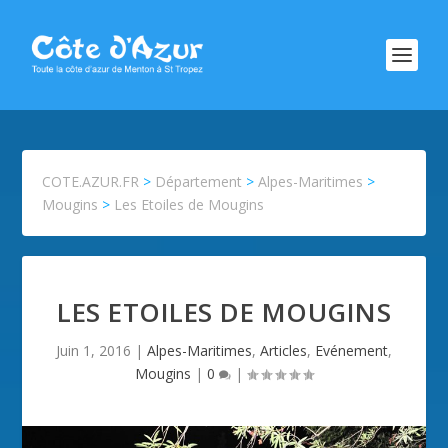
COTE.AZUR.FR
>
Département
>
Alpes-Maritimes
>
Mougins
>
Les Etoiles de Mougins
LES ETOILES DE MOUGINS
Juin 1, 2016
|
Alpes-Maritimes
,
Articles
,
Evénement
,
Mougins
|
0
|