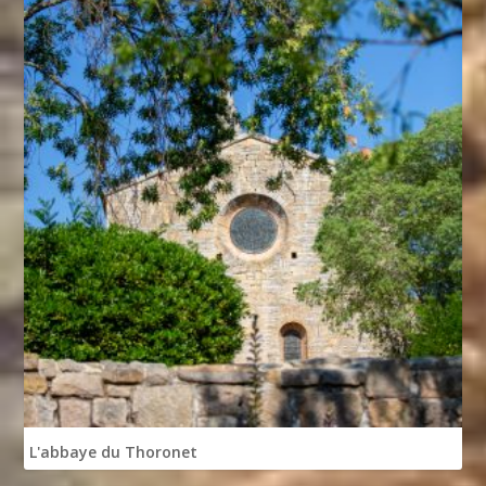
L'abbaye du Thoronet