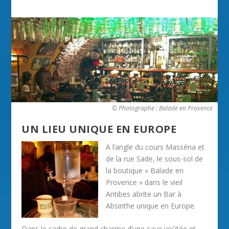
© Photographe : Balade en Provence
UN LIEU UNIQUE EN EUROPE
A l’angle du cours Masséna et
de la rue Sade, le sous-sol de
la boutique « Balade en
Provence » dans le vieil
Antibes abrite un Bar à
Absinthe unique en Europe.
Dans le cadre de grand charme d’une cave voûtée et