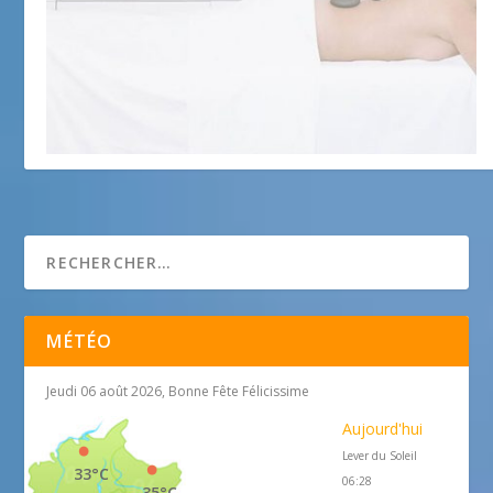
Espace Science & Beauté by Star Wellness
24 juin 2015
MÉTÉO
Jeudi 06 août 2026, Bonne Fête Félicissime
Aujourd'hui
Lever du Soleil
33°C
06:28
35°C