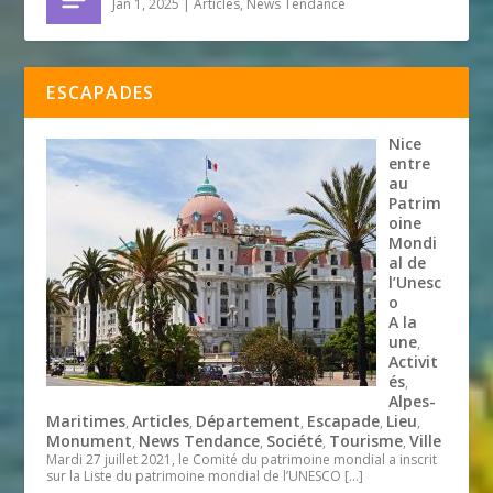
Jan 1, 2025
|
Articles
,
News Tendance
ESCAPADES
Nice
entre
au
Patrim
oine
Mondi
al de
l’Unesc
o
A la
une
,
Activit
és
,
Alpes-
Maritimes
Articles
Département
Escapade
Lieu
,
,
,
,
,
Monument
News Tendance
Société
Tourisme
Ville
,
,
,
,
Mardi 27 juillet 2021, le Comité du patrimoine mondial a inscrit
sur la Liste du patrimoine mondial de l’UNESCO
[…]