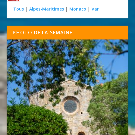
Tous
|
Alpes-Maritimes
|
Monaco
|
Var
PHOTO DE LA SEMAINE