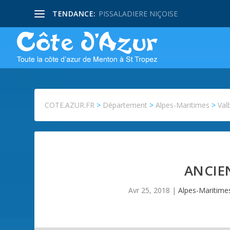
TENDANCE:
PISSALADIERE NIÇOISE
COTE.AZUR.FR
>
Département
>
Alpes-Maritimes
>
Val
ANCIEN
Avr 25, 2018
|
Alpes-Maritime