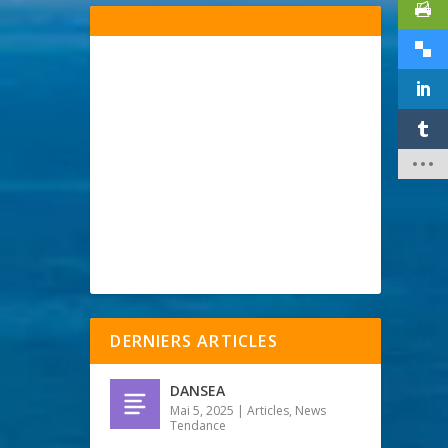
DERNIERS ARTICLES
DANSEA
Mai 5, 2025
|
Articles
,
News
Tendance