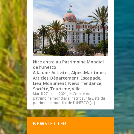
Nice entre au Patrimoine Mondial
de l’Unesco
A la une
Activités
Alpes-Maritimes
,
,
,
Articles
Département
Escapade
,
,
,
Lieu
Monument
News Tendance
,
,
,
Société
Tourisme
Ville
,
,
Mardi 27 juillet 2021, le Comité du
patrimoine mondial a inscrit sur la Liste du
patrimoine mondial de l’UNESCO
[…]
NEWSLETTER