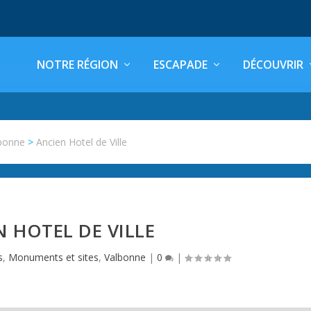
NOTRE RÉGION
ESCAPADE
DÉCOUVRIR
bonne
>
Ancien Hotel de Ville
 HOTEL DE VILLE
s
,
Monuments et sites
,
Valbonne
|
0
|