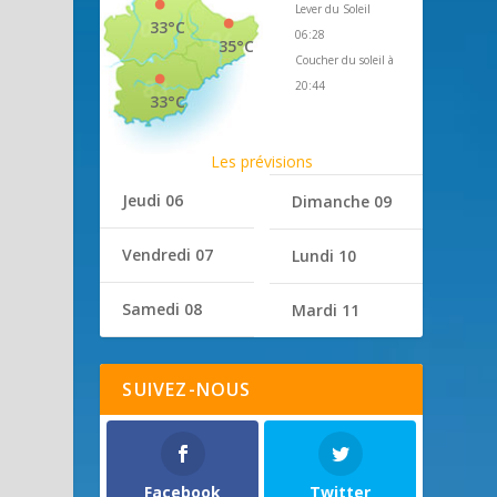
Lever du Soleil
33°C
06:28
35°C
Coucher du soleil à
20:44
33°C
Les prévisions
Jeudi 06
Dimanche 09
Vendredi 07
Lundi 10
Samedi 08
Mardi 11
SUIVEZ-NOUS
Facebook
Twitter