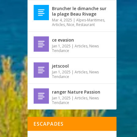
Bruncher le dimanche sur
la plage Beau Rivage
Mar 4, 2025
|
Alpes-Maritimes
,
Articles
,
Nice
,
Restaurant
ce evasion
Jan 1, 2025
|
Articles
,
News
Tendance
jetscool
Jan 1, 2025
|
Articles
,
News
Tendance
ranger Nature Passion
Jan 1, 2025
|
Articles
,
News
Tendance
ESCAPADES