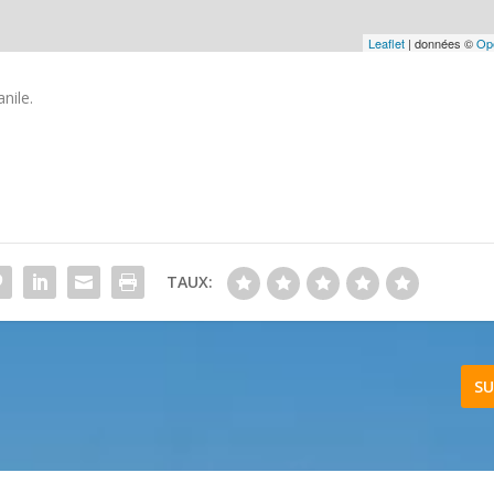
Leaflet
| données ©
Op
nile.
TAUX:
SU