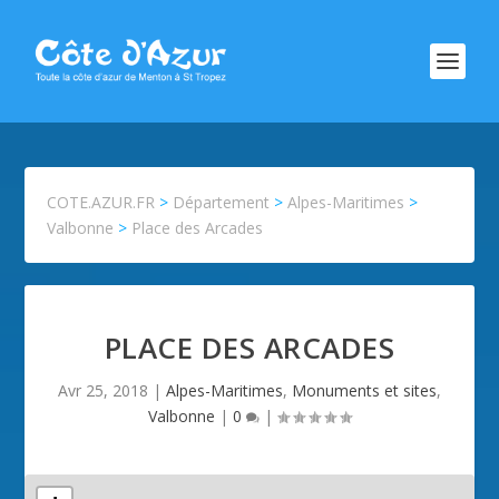
COTE.AZUR.FR
>
Département
>
Alpes-Maritimes
>
Valbonne
>
Place des Arcades
PLACE DES ARCADES
Avr 25, 2018
|
Alpes-Maritimes
,
Monuments et sites
,
Valbonne
|
0
|