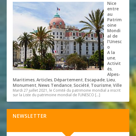
Nice
entre
au
Patrim
oine
Mondi
al de
l’Unesc
o
A la
une
,
Activit
és
,
Alpes-
Maritimes
Articles
Département
Escapade
Lieu
,
,
,
,
,
Monument
News Tendance
Société
Tourisme
Ville
,
,
,
,
Mardi 27 juillet 2021, le Comité du patrimoine mondial a inscrit
sur la Liste du patrimoine mondial de l’UNESCO
[…]
NEWSLETTER