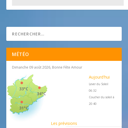
Le Moulin
25 avril 2018
MÉTÉO
Dimanche 09 août 2026, Bonne Fête Amour
Aujourd'hui
Lever du Soleil
33°C
06:32
34°C
Coucher du soleil à
20:40
31°C
Les prévisions