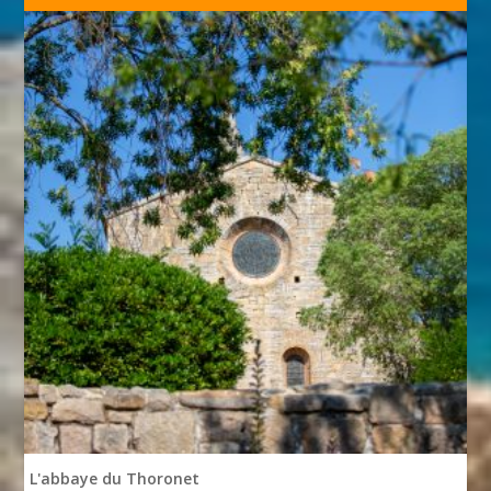
L'abbaye du Thoronet