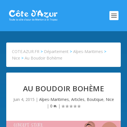
COTE.AZUR.FR
>
Département
>
Alpes-Maritimes
>
Nice
>
Au Boudoir Bohème
AU BOUDOIR BOHÈME
Juin 4, 2015
|
Alpes-Maritimes
,
Articles
,
Boutique
,
Nice
|
0
|