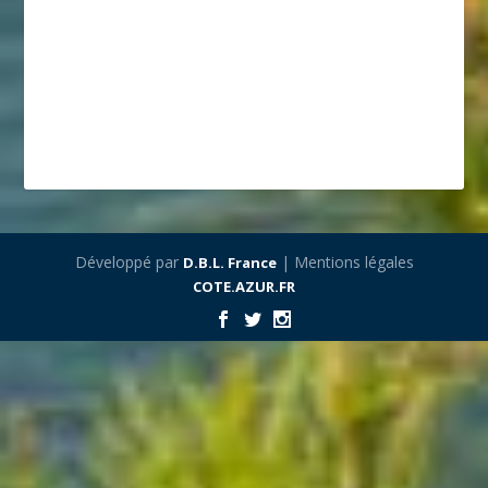
Développé par
| Mentions légales
D.B.L. France
COTE.AZUR.FR