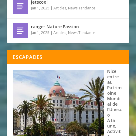
jetscool
Jan 1, 2025
|
Articles
,
News Tendance
ranger Nature Passion
Jan 1, 2025
|
Articles
,
News Tendance
ESCAPADES
Nice
entre
au
Patrim
oine
Mondi
al de
l’Unesc
o
A la
une
,
Activit