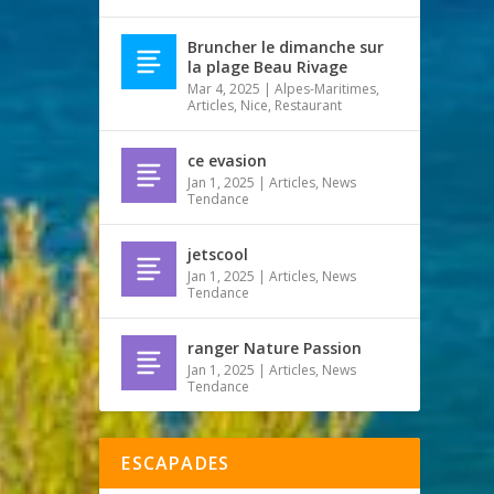
Bruncher le dimanche sur
la plage Beau Rivage
Mar 4, 2025
|
Alpes-Maritimes
,
Articles
,
Nice
,
Restaurant
ce evasion
Jan 1, 2025
|
Articles
,
News
Tendance
jetscool
Jan 1, 2025
|
Articles
,
News
Tendance
ranger Nature Passion
Jan 1, 2025
|
Articles
,
News
Tendance
ESCAPADES