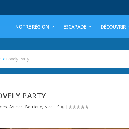
NOTRE RÉGION
ESCAPADE
DÉCOUVRIR
e
>
Lovely Party
OVELY PARTY
imes
,
Articles
,
Boutique
,
Nice
|
0
|