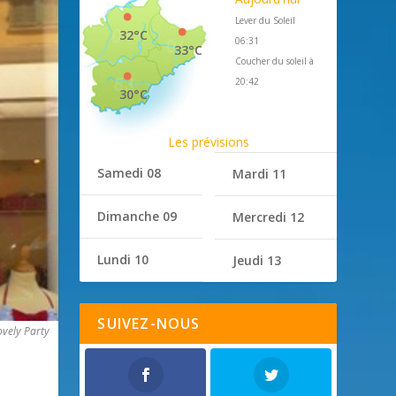
Lever du Soleil
32°C
06:31
33°C
Coucher du soleil à
20:42
30°C
Les prévisions
Samedi 08
Mardi 11
Dimanche 09
Mercredi 12
Lundi 10
Jeudi 13
SUIVEZ-NOUS
vely Party