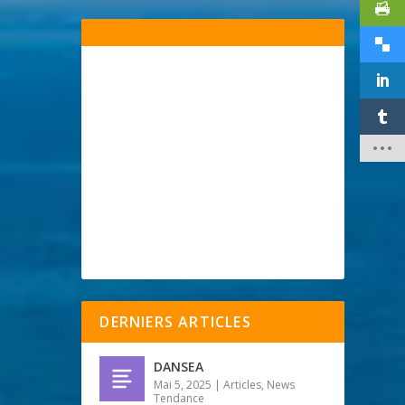
DERNIERS ARTICLES
DANSEA
Mai 5, 2025
|
Articles
,
News
Tendance