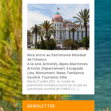
Nice entre au Patrimoine Mondial
de l’Unesco
A la une
Activités
Alpes-Maritimes
,
,
,
Articles
Département
Escapade
,
,
,
Lieu
Monument
News Tendance
,
,
,
Société
Tourisme
Ville
,
,
Mardi 27 juillet 2021, le Comité du
patrimoine mondial a inscrit sur la Liste du
patrimoine mondial de l’UNESCO
[…]
NEWSLETTER