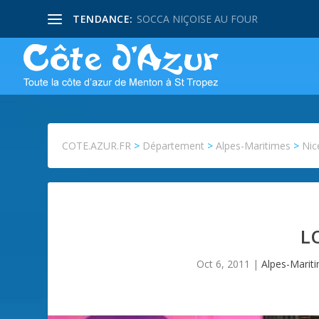
TENDANCE:
SOCCA NIÇOISE AU FOUR
COTE.AZUR.FR
>
Département
>
Alpes-Maritimes
>
Nic
L
Oct 6, 2011
|
Alpes-Marit