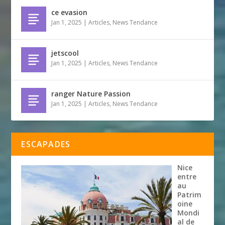
ce evasion
Jan 1, 2025
|
Articles
,
News Tendance
jetscool
Jan 1, 2025
|
Articles
,
News Tendance
ranger Nature Passion
Jan 1, 2025
|
Articles
,
News Tendance
ESCAPADES
Nice
entre
au
Patrim
oine
Mondi
al de