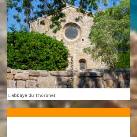
L'abbaye du Thoronet