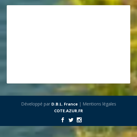
Développé par
| Mentions légales
D.B.L. France
COTE.AZUR.FR