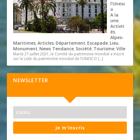
l’Unesc
o
A la
une
,
Activit
és
,
Alpes-
Maritimes
Articles
Département
Escapade
Lieu
,
,
,
,
,
Monument
News Tendance
Société
Tourisme
Ville
,
,
,
,
Mardi 27 juillet 2021, le Comité du patrimoine mondial a inscrit
sur la Liste du patrimoine mondial de l’UNESCO
[…]
NEWSLETTER
Je m'inscris