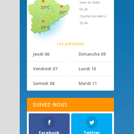
Lever du Soleil
33°C
06:28
35°C
Coucher du soleil à
20:44
33°C
Les prévisions
Jeudi 06
Dimanche 09
Vendredi 07
Lundi 10
Samedi 08
Mardi 11
SUIVEZ-NOUS
Facebook
Twitter