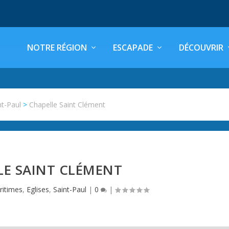
NOTRE RÉGION
ESCAPADE
DÉCOUVRIR
nt-Paul
>
Chapelle Saint Clément
LE SAINT CLÉMENT
ritimes
,
Eglises
,
Saint-Paul
|
0
|