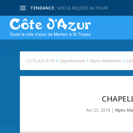
TENDANCE:
SOCCA NIÇOISE AU FOUR
COTE.AZUR.FR
>
Département
>
Alpes-Maritimes
>
Sai
CHAPEL
Avr 25, 2018
|
Alpes-Ma