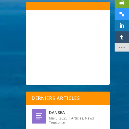
DERNIERS ARTICLES
DANSEA
Mai 5, 2025
|
Articles
,
News
Tendance