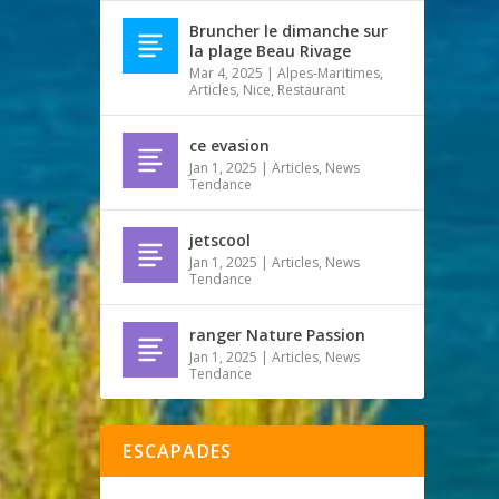
Bruncher le dimanche sur
la plage Beau Rivage
Mar 4, 2025
|
Alpes-Maritimes
,
Articles
,
Nice
,
Restaurant
ce evasion
Jan 1, 2025
|
Articles
,
News
Tendance
jetscool
Jan 1, 2025
|
Articles
,
News
Tendance
ranger Nature Passion
Jan 1, 2025
|
Articles
,
News
Tendance
ESCAPADES