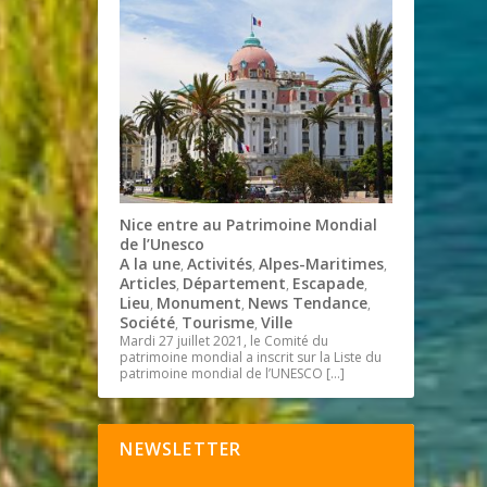
Nice entre au Patrimoine Mondial
de l’Unesco
A la une
Activités
Alpes-Maritimes
,
,
,
Articles
Département
Escapade
,
,
,
Lieu
Monument
News Tendance
,
,
,
Société
Tourisme
Ville
,
,
Mardi 27 juillet 2021, le Comité du
patrimoine mondial a inscrit sur la Liste du
patrimoine mondial de l’UNESCO
[…]
NEWSLETTER