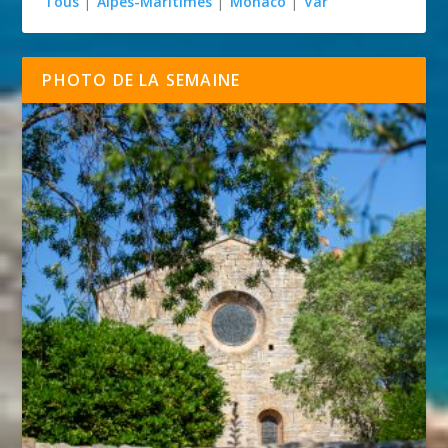
Tous
|
Alpes-Maritimes
|
Monaco
|
Var
PHOTO DE LA SEMAINE