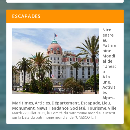
ESCAPADES
Nice
entre
au
Patrim
oine
Mondi
al de
l’Unesc
o
A la
une
,
Activit
és
,
Alpes-
Maritimes
Articles
Département
Escapade
Lieu
,
,
,
,
,
Monument
News Tendance
Société
Tourisme
Ville
,
,
,
,
Mardi 27 juillet 2021, le Comité du patrimoine mondial a inscrit
sur la Liste du patrimoine mondial de l’UNESCO
[…]