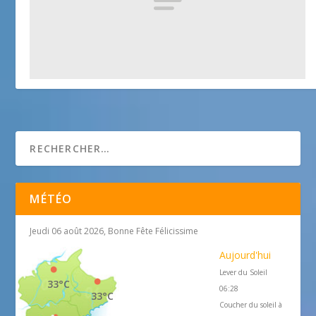
Château – Saint-Paul
25 avril 2018
MÉTÉO
Jeudi 06 août 2026, Bonne Fête Félicissime
Aujourd'hui
Lever du Soleil
33°C
06:28
33°C
Coucher du soleil à