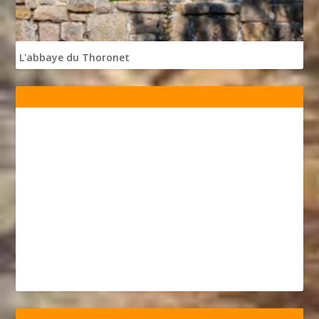
L'abbaye du Thoronet