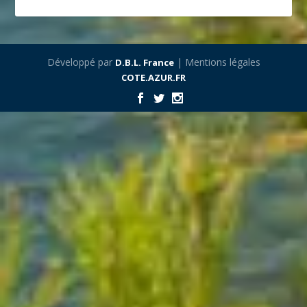
Développé par
| Mentions légales
D.B.L. France
COTE.AZUR.FR