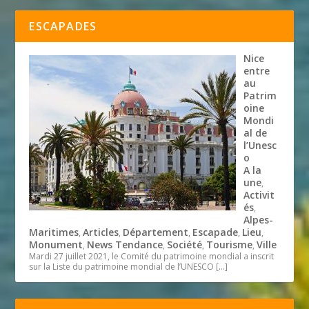
ESCAPADES
Nice
entre
au
Patrim
oine
Mondi
al de
l’Unesc
o
A la
une
,
Activit
és
,
Alpes-
Maritimes
Articles
Département
Escapade
Lieu
,
,
,
,
,
Monument
News Tendance
Société
Tourisme
Ville
,
,
,
,
Mardi 27 juillet 2021, le Comité du patrimoine mondial a inscrit
sur la Liste du patrimoine mondial de l’UNESCO
[…]