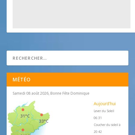
Musée des Arts et Traditions Populaires
1 janvier 2018
MÉTÉO
Samedi 08 août 2026, Bonne Fête Dominique
Aujourd'hui
Lever du Soleil
31°C
06:31
33°C
Coucher du soleil à
20:42