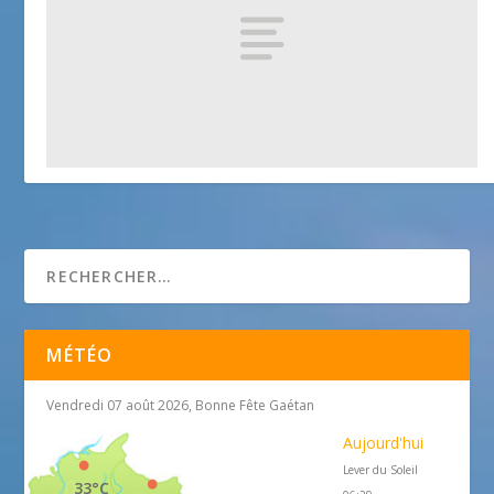
Cabanon de le Corbusier
25 avril 2018
MÉTÉO
Vendredi 07 août 2026, Bonne Fête Gaétan
Aujourd'hui
Lever du Soleil
33°C