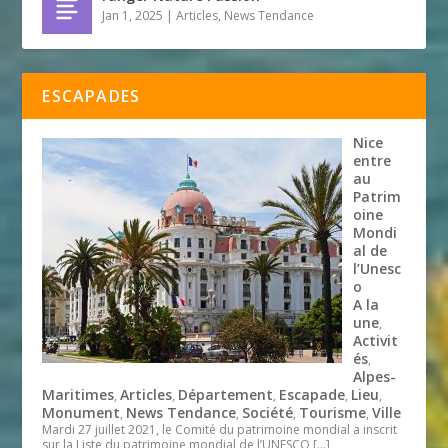
Jan 1, 2025
|
Articles
,
News Tendance
ESCAPADES
Nice
entre
au
Patrim
oine
Mondi
al de
l’Unesc
o
A la
une
,
Activit
és
,
Alpes-
Maritimes
Articles
Département
Escapade
Lieu
,
,
,
,
,
Monument
News Tendance
Société
Tourisme
Ville
,
,
,
,
Mardi 27 juillet 2021, le Comité du patrimoine mondial a inscrit
sur la Liste du patrimoine mondial de l’UNESCO
[…]