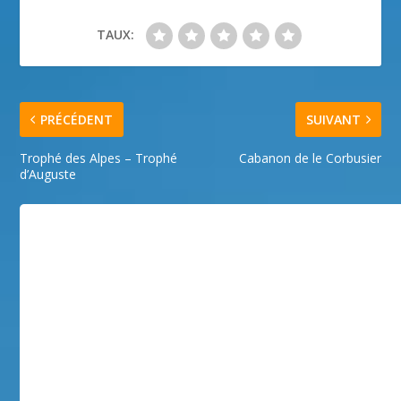
TAUX:
PRÉCÉDENT
SUIVANT
Trophé des Alpes – Trophé
Cabanon de le Corbusier
d’Auguste