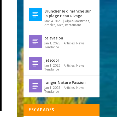
Bruncher le dimanche sur
la plage Beau Rivage
Mar 4, 2025
|
Alpes-Maritimes
,
Articles
,
Nice
,
Restaurant
ce evasion
Jan 1, 2025
|
Articles
,
News
Tendance
jetscool
Jan 1, 2025
|
Articles
,
News
Tendance
ranger Nature Passion
Jan 1, 2025
|
Articles
,
News
Tendance
ESCAPADES