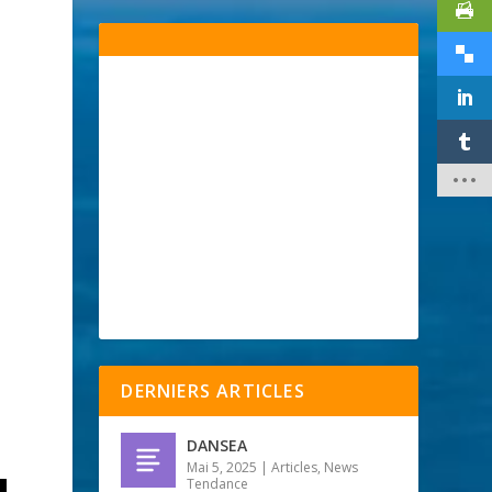
DERNIERS ARTICLES
DANSEA
Mai 5, 2025
|
Articles
,
News
Tendance