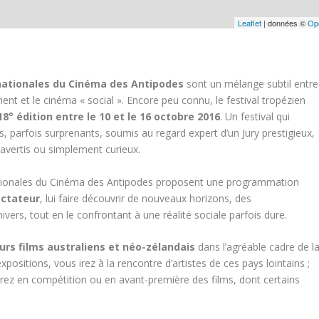
Leaflet
| données ©
Op
nationales du Cinéma des Antipodes
sont un mélange subtil entre
ent et le cinéma « social ». Encore peu connu, le festival tropézien
18° édition entre le 10 et le 16 octobre 2016
. Un festival qui
s, parfois surprenants, soumis au regard expert d’un Jury prestigieux,
s avertis ou simplement curieux.
tionales du Cinéma des Antipodes proposent une programmation
ectateur
, lui faire découvrir de nouveaux horizons, des
ivers, tout en le confrontant à une réalité sociale parfois dure.
eurs films australiens et néo-zélandais
dans l’agréable cadre de l
expositions, vous irez à la rencontre d’artistes de ces pays lointains ;
errez en compétition ou en avant-première des films, dont certains