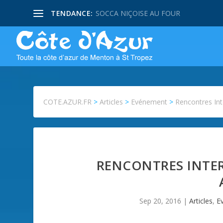
TENDANCE:
SOCCA NIÇOISE AU FOUR
COTE.AZUR.FR
>
Articles
>
Evénement
>
Rencontres In
RENCONTRES INTE
Sep 20, 2016
|
Articles
,
E