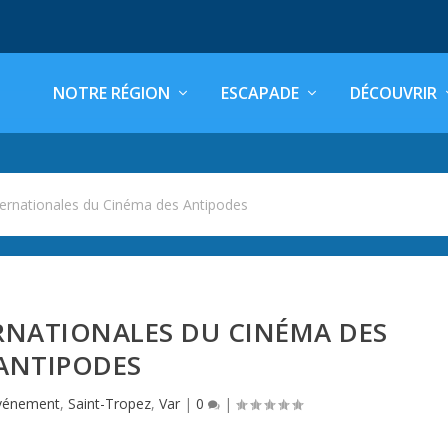
NOTRE RÉGION
ESCAPADE
DÉCOUVRIR
ternationales du Cinéma des Antipodes
RNATIONALES DU CINÉMA DES
ANTIPODES
vénement
,
Saint-Tropez
,
Var
|
0
|