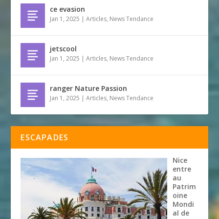
ce evasion
Jan 1, 2025
|
Articles
,
News Tendance
jetscool
Jan 1, 2025
|
Articles
,
News Tendance
ranger Nature Passion
Jan 1, 2025
|
Articles
,
News Tendance
ESCAPADES
Nice
entre
au
Patrim
oine
Mondi
al de