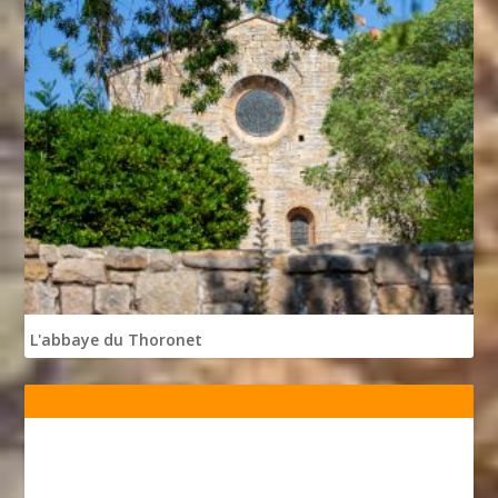
L'abbaye du Thoronet