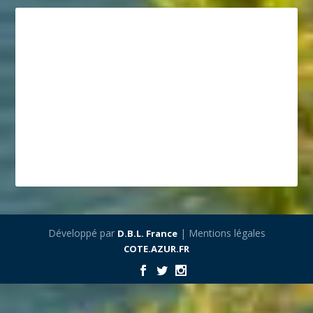
Développé par
| Mentions légales
D.B.L. France
COTE.AZUR.FR