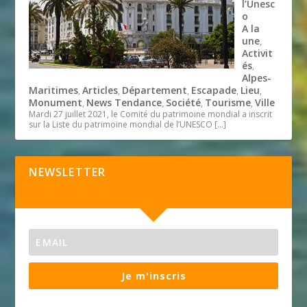
l’Unesc
o
A la
une
,
Activit
és
,
Alpes-
Maritimes
Articles
Département
Escapade
Lieu
,
,
,
,
,
Monument
News Tendance
Société
Tourisme
Ville
,
,
,
,
Mardi 27 juillet 2021, le Comité du patrimoine mondial a inscrit
sur la Liste du patrimoine mondial de l’UNESCO
[…]
NEWSLETTER
Je m'inscris