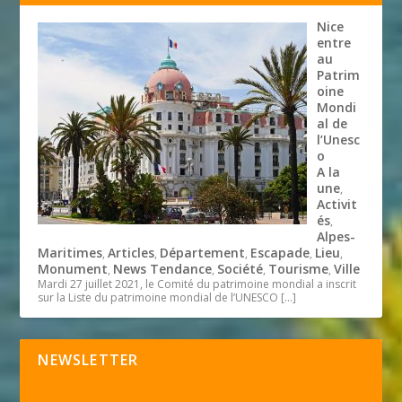
Nice
entre
au
Patrim
oine
Mondi
al de
l’Unesc
o
A la
une
,
Activit
és
,
Alpes-
Maritimes
Articles
Département
Escapade
Lieu
,
,
,
,
,
Monument
News Tendance
Société
Tourisme
Ville
,
,
,
,
Mardi 27 juillet 2021, le Comité du patrimoine mondial a inscrit
sur la Liste du patrimoine mondial de l’UNESCO
[…]
NEWSLETTER