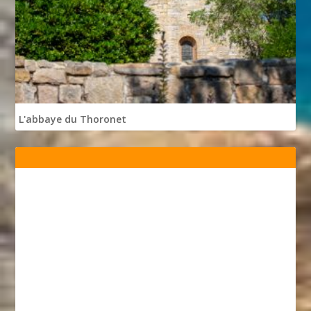
L'abbaye du Thoronet