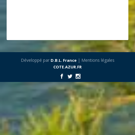
Développé par
| Mentions légales
D.B.L. France
COTE.AZUR.FR