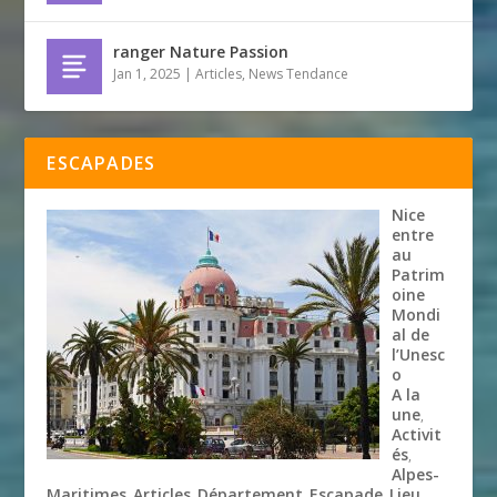
ranger Nature Passion
Jan 1, 2025
|
Articles
,
News Tendance
ESCAPADES
Nice
entre
au
Patrim
oine
Mondi
al de
l’Unesc
o
A la
une
,
Activit
és
,
Alpes-
Maritimes
Articles
Département
Escapade
Lieu
,
,
,
,
,