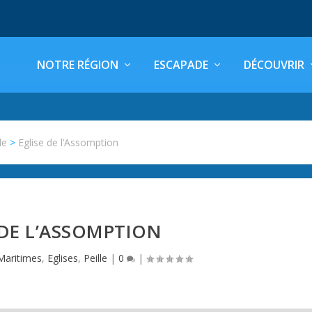
NOTRE RÉGION
ESCAPADE
DÉCOUVRIR
le
>
Eglise de l’Assomption
 DE L’ASSOMPTION
Maritimes
,
Eglises
,
Peille
|
0
|