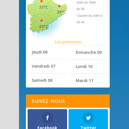
Lever du Soleil
33°C
06:28
35°C
Coucher du soleil à
20:44
33°C
Les prévisions
Jeudi 06
Dimanche 09
Vendredi 07
Lundi 10
Samedi 08
Mardi 11
SUIVEZ-NOUS
Facebook
Twitter