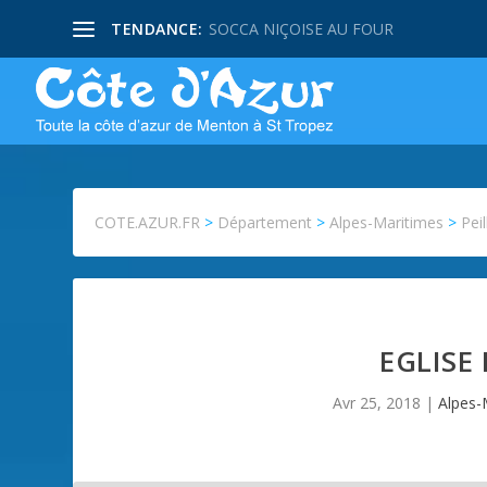
TENDANCE:
SOCCA NIÇOISE AU FOUR
COTE.AZUR.FR
>
Département
>
Alpes-Maritimes
>
Peil
EGLISE
Avr 25, 2018
|
Alpes-