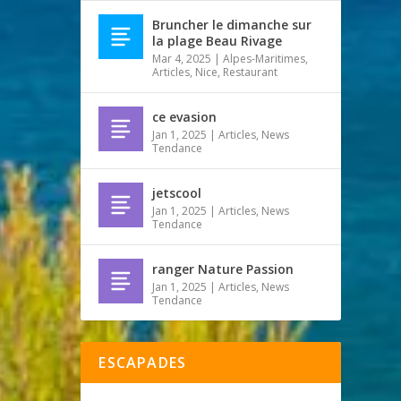
Bruncher le dimanche sur
la plage Beau Rivage
Mar 4, 2025
|
Alpes-Maritimes
,
Articles
,
Nice
,
Restaurant
ce evasion
Jan 1, 2025
|
Articles
,
News
Tendance
jetscool
Jan 1, 2025
|
Articles
,
News
Tendance
ranger Nature Passion
Jan 1, 2025
|
Articles
,
News
Tendance
ESCAPADES