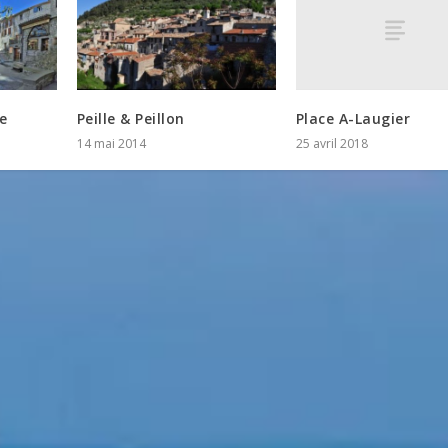
Place A-Laugier
e
Peille & Peillon
25 avril 2018
14 mai 2014