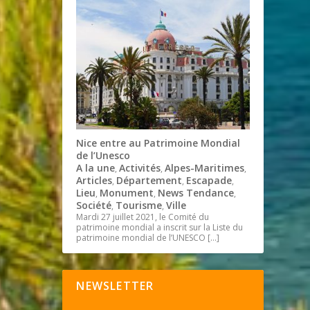
Nice entre au Patrimoine Mondial
de l’Unesco
A la une
Activités
Alpes-Maritimes
,
,
,
Articles
Département
Escapade
,
,
,
Lieu
Monument
News Tendance
,
,
,
Société
Tourisme
Ville
,
,
Mardi 27 juillet 2021, le Comité du
patrimoine mondial a inscrit sur la Liste du
patrimoine mondial de l’UNESCO
[…]
NEWSLETTER