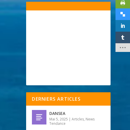
DERNIERS ARTICLES
DANSEA
Mai 5, 2025
|
Articles
,
News
Tendance