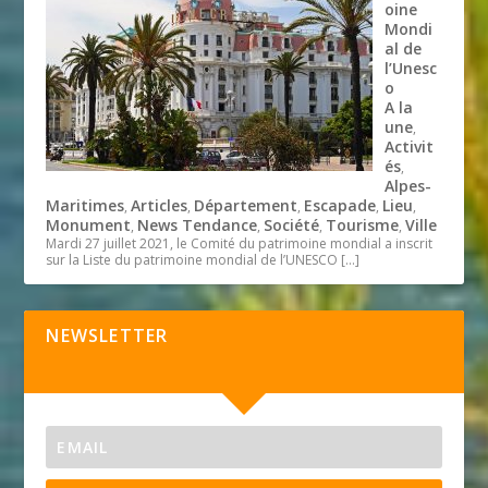
oine
Mondi
al de
l’Unesc
o
A la
une
,
Activit
és
,
Alpes-
Maritimes
Articles
Département
Escapade
Lieu
,
,
,
,
,
Monument
News Tendance
Société
Tourisme
Ville
,
,
,
,
Mardi 27 juillet 2021, le Comité du patrimoine mondial a inscrit
sur la Liste du patrimoine mondial de l’UNESCO
[…]
NEWSLETTER