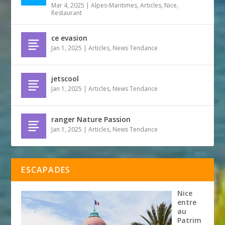
Mar 4, 2025
|
Alpes-Maritimes
,
Articles
,
Nice
,
Restaurant
ce evasion
Jan 1, 2025
|
Articles
,
News Tendance
jetscool
Jan 1, 2025
|
Articles
,
News Tendance
ranger Nature Passion
Jan 1, 2025
|
Articles
,
News Tendance
ESCAPADES
Nice
entre
au
Patrim