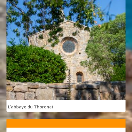
L'abbaye du Thoronet