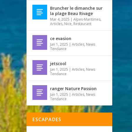
Bruncher le dimanche sur
la plage Beau Rivage
Mar 4, 2025
|
Alpes-Maritimes
,
Articles
,
Nice
,
Restaurant
ce evasion
Jan 1, 2025
|
Articles
,
News
Tendance
jetscool
Jan 1, 2025
|
Articles
,
News
Tendance
ranger Nature Passion
Jan 1, 2025
|
Articles
,
News
Tendance
ESCAPADES