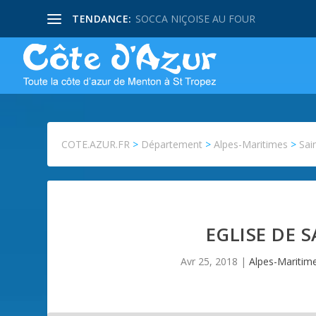
TENDANCE:
SOCCA NIÇOISE AU FOUR
COTE.AZUR.FR
>
Département
>
Alpes-Maritimes
>
Sai
EGLISE DE 
Avr 25, 2018
|
Alpes-Maritim