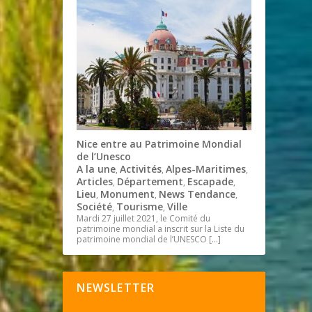
Nice entre au Patrimoine Mondial
de l’Unesco
A la une
Activités
Alpes-Maritimes
,
,
,
Articles
Département
Escapade
,
,
,
Lieu
Monument
News Tendance
,
,
,
Société
Tourisme
Ville
,
,
Mardi 27 juillet 2021, le Comité du
patrimoine mondial a inscrit sur la Liste du
patrimoine mondial de l’UNESCO
[…]
NEWSLETTER