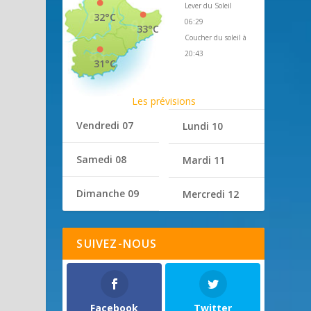
Lever du Soleil
32°C
06:29
33°C
Coucher du soleil à
20:43
31°C
Les prévisions
Vendredi 07
Lundi 10
Samedi 08
Mardi 11
Dimanche 09
Mercredi 12
SUIVEZ-NOUS
Facebook
Twitter