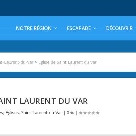
NOTRE RÉGION
ESCAPADE
DÉCOUVRIR
nt-Laurent-du-Var
>
Eglise de Saint Laurent du Var
SAINT LAURENT DU VAR
es
,
Eglises
,
Saint-Laurent-du-Var
|
0
|