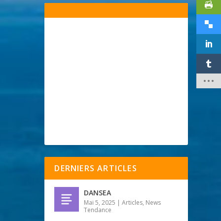
DERNIERS ARTICLES
DANSEA
Mai 5, 2025
|
Articles
,
News
Tendance