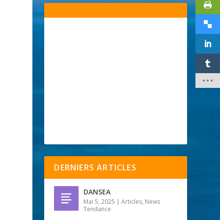
DERNIERS ARTICLES

DANSEA
Mai 5, 2025
|
Articles
,
News
Tendance