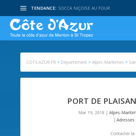
TENDANCE:
SOCCA NIÇOISE AU FOUR
COTE.AZUR.FR
>
Département
>
Alpes-Maritimes
>
Sai
PORT DE PLAISA
Mar 19, 2018
|
Alpes-Mariti
[
Adresses 
Contacter la 