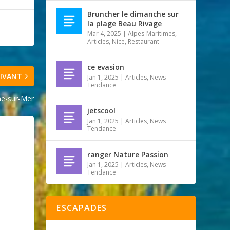
Bruncher le dimanche sur
la plage Beau Rivage
Mar 4, 2025
|
Alpes-Maritimes
,
Articles
,
Nice
,
Restaurant
ce evasion
IVANT
Jan 1, 2025
|
Articles
,
News
Tendance
che-sur-Mer
jetscool
Jan 1, 2025
|
Articles
,
News
Tendance
ranger Nature Passion
Jan 1, 2025
|
Articles
,
News
Tendance
ESCAPADES