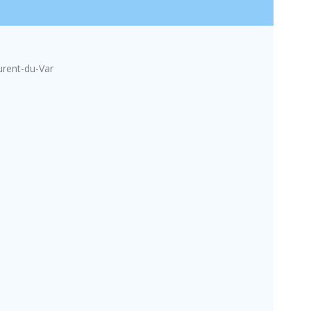
T
urent-du-Var