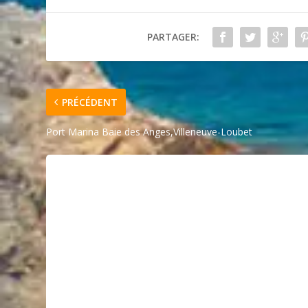
PARTAGER:
PRÉCÉDENT
Port Marina Baie des Anges,Villeneuve-Loubet