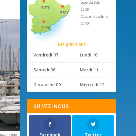
Lever du Soleil
32°C
06:29
33°C
Coucher du soleil à
20:43
31°C
Les prévisions
Vendredi 07
Lundi 10
Samedi 08
Mardi 11
Dimanche 09
Mercredi 12
SUIVEZ-NOUS
Facebook
Twitter
aphe : bibi