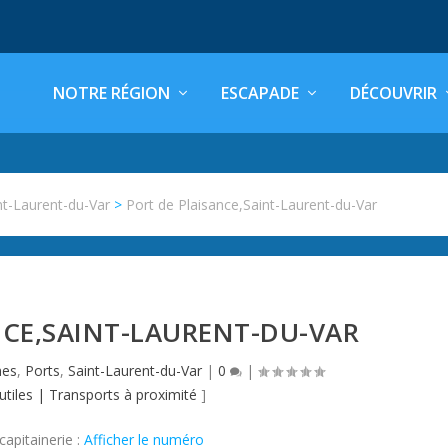
NOTRE RÉGION
ESCAPADE
DÉCOUVRIR
nt-Laurent-du-Var
>
Port de Plaisance,Saint-Laurent-du-Var
NCE,SAINT-LAURENT-DU-VAR
mes
,
Ports
,
Saint-Laurent-du-Var
|
0
|
utiles
|
Transports à proximité
]
capitainerie :
Afficher le numéro