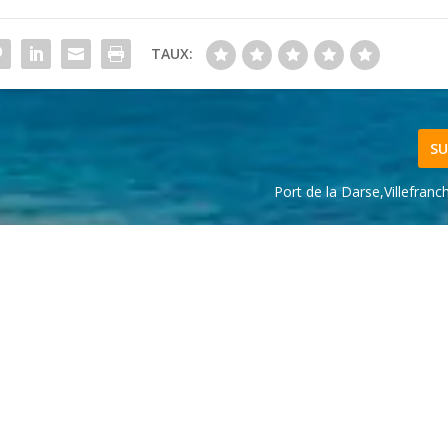
TAUX:
SU
Port de la Darse,Villefran