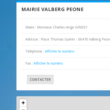
MAIRIE VALBERG PEONE
Maire : Monsieur Charles-Ange GINESY
Adresse : Place Thomas Guérin - 06470 Valberg Peo
Téléphone :
Afficher le numéro
Fax :
Afficher le numéro
CONTACTER
+
ILLUSTRATION VALBERG PEONE ( 2
ILLUSTRATION VALBERG PEONE ( 3
ILLUSTRATION VALBERG PEONE ( 4
ILLUSTRATION VALBERG PEONE ( 5
ILLUSTRATION VALBERG PEONE ( 6
ILLUSTRATION VALBERG PEONE ( 7
ILLUSTRATION VALBERG PEONE ( 8
ILLUSTRATION VALBERG PEONE ( 9
ILLUSTRATION VALBERG PEONE ( 1
ILLUSTRATION VALBERG PEONE ( 1
ILLUSTRATION VALBERG PEONE ( 1