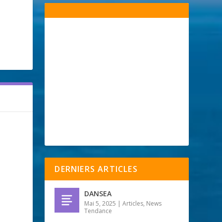
DERNIERS ARTICLES
DANSEA
Mai 5, 2025
|
Articles
,
News
Tendance