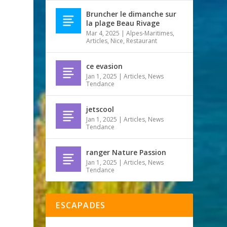
Bruncher le dimanche sur
la plage Beau Rivage
Mar 4, 2025
|
Alpes-Maritimes
,
Articles
,
Nice
,
Restaurant
ce evasion
Jan 1, 2025
|
Articles
,
News
Tendance
jetscool
Jan 1, 2025
|
Articles
,
News
Tendance
ranger Nature Passion
Jan 1, 2025
|
Articles
,
News
Tendance
ESCAPADES