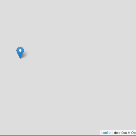
Leaflet
| données ©
Op