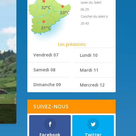
Lever du Soleil
32°C
06:29
33°C
Coucher du soleil à
20:43
31°C
Les prévisions
Vendredi 07
Lundi 10
Samedi 08
Mardi 11
Dimanche 09
Mercredi 12
SUIVEZ-NOUS
Facebook
Twitter